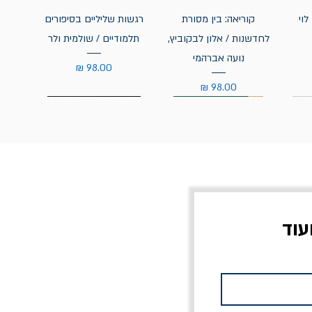
לוי
קוריאה: בין מסורת
רגשות שליליים בסיפורים
לחדשנות / אלון לבקוביץ,
תלמודיים / שולמית ולר
נועה אברהמי
מחיר
מחיר
עוד
צוב?
יוליסס / ג'ימס ג'ויס
מלכוד 23 או כל שם
פרץ
מחורבן אחר / ורסנו
מחיר