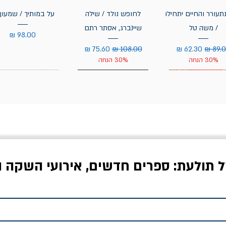
תעורר והחיים יתחילו
לחופש נולד / שילה
על במותיך / שמעון 
/ משה טל
שיינברג, אסתר רתם
מחיר
יר רגיל
מחיר מבצע
מחיר רגיל
מחיר מבצע
30% הנחה
30% הנחה
ל תולעת: ספרים חדשים, אירועי השקה ו
לדי המחר / ברטולט
שישה אויבים של חירות /
איך בעצם מלמדים עי
ברכט
ישעיה ברלין
/ עריכה: מירב שמי 