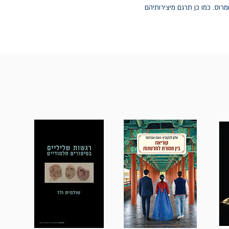
מאגנס תרגומיו בפרוזה לאיליאדה ולאודיסיאה מאת הומרוס. כמו כן תרגם מיצירותיהם 