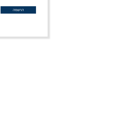
מחיר רגיל
מחיר מבצע
מח
30% הנחה
הרשמה