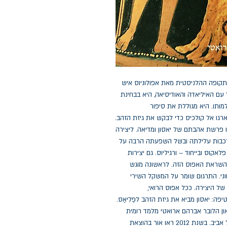
ארגונאוטיקה (מסע הספינה ארגו) הוא אפוס יווני מן התקופה ההלניסטית מאת אפולוניוס איש 
רודוס, בן המאה השלישית לפני הספירה. יצירה זו, יחד עם האיליאדה והאודיסיאה, היא בבחינת 
המעט ששרד מן האפוס היווני העתיק והגיע אלינו בשלמותו. היא מגוללת את סיפור 
הרפתקאותיהם של יאסון וחבר מרעיו, ששטו בספינה ארגו אל קולכיס כדי לבקש את גיזת הזהב. 
זהו אחד הסיפורים הידועים במיתולוגיה היוונית ובמרכזו פרשת אהבתם של יאסון ומדיאה. ליצירה 
נודעה חשיבות רבה על שום סגולותיה האמנותיות ומורכבות עלילתה ובשל השפעתה הרבה על 
משוררים רומיים חשובים כגון קטולוס, אובידיוס, ולריוס פלאקוס ובייחוד – ורגיליוס. גם יצירות 
מודרניות, כמו גיזת הזהב מאת רוברט גרייבס, נכתבו בהשראת האפוס הזה. לראשונה מוגש 
האפוס לקוראי העברית בתרגום שנעשה מן המקור היווני. התרגום שומר על המשקל השירי 
המקורי, ובכך מעלה באוזני הקוראים את ניגונה העתיק של היצירה. ככל אפוס הרואי, 
ארגונאוטיקה מתאפיין בלשון נשגבה ומרוממת. על העטיפה: יאסון מביא את גיזת הזהב לפֶּלִיאַס. 
ציור על גבי כד, 340--330 לפני הספירה בקירוב מוזיאון הלובר אברהם ארואטי מלמד רומית 
ויוונית עתיקה בחוג ללימודים קלסיים באוניברסיטת תל אביב. בשנת 2012 ראו אור בהוצאת 