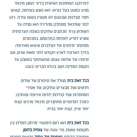
לפרויקט המחויבות האישית בדיור המוגן מיכאל
מגיע כמעט בעל כורחו. הוא פוגש בשלמה, קשיש
חסר סבלנות שבעצם לא מעוניין בשום עזרה. רגע
לפני שמיכאל מסתלק מהדירה הוא מגלה על
השולחן צרור מכתבים עתיקים בשפה הצרפתית
ומציע לסייע לשלמה בתרגומם. במכתבים
מסתתר סיפורם של הצלבנים שיצאו מאירופה
בדרך הארוכה לארץ הקודש לפני מאות שנים, וגם
סיפורו של שלמה עצמו, שהשתתף במאבק על
הקמת המדינה וישב בכלא הבריטי בעכו.
בכל זאת בית
מגולל את סיפורם של עולים
חדשים ושל מבצרים עתיקים, של אסירי
המחתרות ושל קהילות יהדות אירופה שנחרבו.
כשכל הסיפורים מתחברים, מיכאל מרגיש קצת
יותר שייך, קצת יותר בבית.
בכל זאת בית
הוא רומן היסטורי מרתק המדלג בין
תקופות שונות, פרי עטה של
צופיה בלומן
,