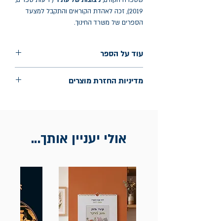
שספרה הקודם,
ניצוצות של עתיד
(ידיעות ספרים,
2019), זכה לאהדת הקוראים והתקבל למצעד
הספרים של משרד החינוך.
עוד על הספר
הוצאה: ידיעות ספרים
מדיניות החזרת מוצרים
שנת הוצאה: נובמבר 2025
עמודים: 250
החלפות יתאפשרו בתוך חודש מיום הקנייה
בכתובת מלכי ישראל 9, תל אביב. יש
להציג חשבונית / מייל אסמכתא בלבד.
אולי יעניין אותך...