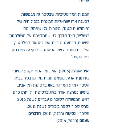
אחיזה.
המסות המדיטטיביות שבספר זה מבקשות
לפענח איזו ישראליות המונחת בגבולותיה של
"מיתולוגיה קטנה, מינורית, כזו שמתקיימת
בשוליים, בצד הדרך, כזו שמתקיימת על השולחנות
הישנים, הכמעט נזיריים, ועל כיסאות הפלסטיק,
ועל ריח החריכה של הטוסט שנלחץ עכשיו בתוך
בית הקפה".
יאיר אסולין
(1986) הוא בעל הטור "קטע לסיום"
בעיתון 'הארץ'. משמש עמית גולדמן בכיר בבית
הספר למדע המדינה באוניברסיטת תל אביב.
שימש כמרצה אורח באוניברסיטת ייל. חתן פרס
ראש הממשלה לסופרים עבריים לשנת 2016
ופרס ספיר לספר ביכורים לשנת 2011.
מספריו:
נסיעה
(חרגול, 2011) ו
הדברים
עצמם
(חרגול, 2014).