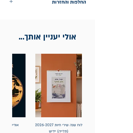
החלפות והחזרות
החלפות בתוך חודש ימים מיום הקניה בחנות
הדגל- כיכר רבין 9 ת"א
אין החזרות
אולי יעניין אותך...
לוח שנה שירי חיות 2026-2027
אודיסאה / ה
(תלייה) יידיש