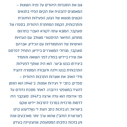
וגם את התנגדות היהודים על פניה השונות – 
המאמצים להבטיח את הקיום הפיזי בתנאים 
הקשים מנשוא של הגטו, הפעילות החינוכית 
והתרבותית, הקמת המחתרת היהודית. בספרו של 
סוצקבר, המובא עתה לקורא העברי בתרגום 
מחודש, התיאור ההיסטורי משולב עם העדויות 
האישיות של ההתמודדות עם הכיליון. אברהם 
סוצקבר, מגדולי המשוררים ביידיש, התחיל לפרסם 
את שיריו ביידיש בפולין לפני השואה והתמיד 
ביצירתו בגטו וביער. הוא היה שותף לפעילות 
התרבותית בגטו וילנה ולעבודה המסורה להציל 
מידי האויב את אוצרות התרבות היהודית – 
ספרים, כתבי יד ויצירות אמנות. ב־1946 הוא הוזמן 
להעיד במשפטי נירנברג. לאחר מסכת נדודים על 
פני אירופה הוא עלה ארצה ב־1947. סוצקבר היה 
לדמות מרכזית במרכז לתרבות יידיש שקם 
בישראל, הן בזכות כתב העת די גאָלדענע קייט 
("שרשרת הזהב") שהוא ערך יותר מארבעים שנה 
והן בזכות כתיבתו המסועפת, שהצטיינה בעידון 