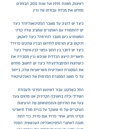
ראיונות, משנת 1991 ועד שנת 2011, הבוחנים
מחדש את מכלול עבודתו של גרין.
כיצד יש להגיב על משבר הפסיכואנליזה? כיצד
יש להתמודד עם האתגרים שמציב שדה קליני
המשתרע כיום מעבר לנוירוזה? כיצד לאקאן,
ויניקוט וביון תורמים לחידוש הבניין שהקים פרויד?
כיצד יש לחבר בין התוך-נפשי לבין-אישי? כיצד
תיאוריית הייצוג הכללית שגיבש גרין מסבירה את
כישלונות הסימבוליזציה? כיצד יש לחשוב מחדש
את המסגרת האנליטית והווריאציות שלה, בייחוד
על פי מושג המסגרת הפנימית של האנליטיקאי?
החל באָפקט, עבור לשיגעון הפרטי ולעבודת
השלילי וכלה בחשיבה הקלינית, אנו מלווים צעד
צעד את הולדתם והתפתחותם של הרעיונות
העיקריים של מי ששקד על בניית מודל תיאורטי
וקליני חדש, אחרי פרויד ועם פרויד, כדי לתת
מענה לאתגרי הפסיכואנליזה העכשווית. הספר