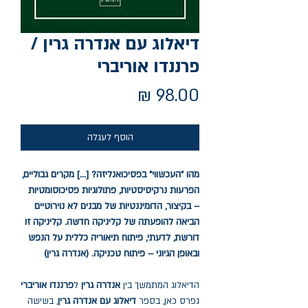
דיאלוג עם אנדרה גרין /
פרננדו אוריברי
מחיר
הוסף לעגלה
מהו "העכשווי" בפסיכואנליזה? [...] מקרים גבוליים,
הפרעות נרקיסיסטיות, פתולוגיות פסיכוסומטיות
– בקיצור, הדומיננטיות של מבנים לא נוירוטיים
הביאה להופעתה של קליניקה חדשה. קליניקה זו
דורשת, לדעתי, פיתוח תיאוריה כללית על הנפש
ובאופן הגיוני – פיתוח טכניקה. (אנדרה גרין)
הדיאלוג המתמשך בין
אנדרה גרין
ל
פרננדו אוריברי
נפרס כאן, בספר
דיאלוג עם אנדרה גרין
, בשישה