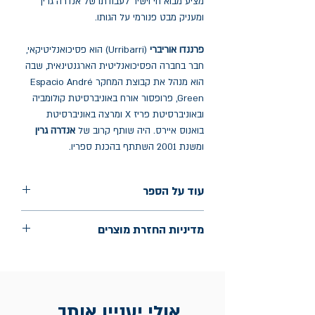
מציע מבוא חי וישיר לעבודתו של אנדרה גרין
ומעניק מבט פנורמי על הגותו.
פרננדו אוריברי
(Urribarri) הוא פסיכואנליטיקאי,
חבר בחברה הפסיכואנליטית הארגנטינאית, שבה
הוא מנהל את קבוצת המחקר Espacio André
Green, פרופסור אורח באוניברסיטת קולומביה
ובאוניברסיטת פריז X ומרצה באוניברסיטת
בואנוס איירס. היה שותף קרוב של
אנדרה גרין
ומשנת 2001 השתתף בהכנת ספריו.
עוד על הספר
הוצאה: תולעת ספרים
מדיניות החזרת מוצרים
שנת הוצאה: יולי 2025
החלפות יתאפשרו בתוך חודש מיום הקנייה
בכתובת מלכי ישראל 9, תל אביב. יש
להציג חשבונית / מייל אסמכתא בלבד.
אולי יעניין אותך...