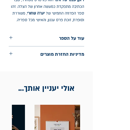
דיוקן עצמי של אימי
הוא פורטרט מסחרר, שבו
הכתיבה מתפקדת כמעשה אחרון של הצלה. זהו
ספר הפרוזה החמישי של
יערה שחורי
, משוררת
וסופרת, זוכת פרס עגנון, והאישי מכל ספריה.
עוד על הספר
הוצאה: כתר
מדיניות החזרת מוצרים
שנת הוצאה: מאי 2026
עמודים: 264
החלפות יתאפשרו בתוך חודש מיום הקנייה
בכתובת מלכי ישראל 9, תל אביב. יש
להציג חשבונית / מייל אסמכתא בלבד.
אולי יעניין אותך...