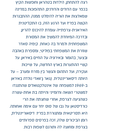
רצה להתחתן, הילדות בטהראן וחופשות הקיץ 
בכפר עם הדודים והדודנים, התהפוכות במדינה 
שמאלצות את הוריה להימלט ממנה, ההתבגרות 
הקשה בפריז ועד הרגע הזה, בו התקליטנית 
האיראנית-צרפתייה עומדת להיכנס להריון, 
ובדרכה המיוחדת להמשיך את המסורת 
המשפחתית ולמרוד בה כאחת. קימיה סאדר 
שוזרת את המשפחתי בפוליטי, ומספרת באהבה 
ובצער, בהומור ובאירוניה על החיים באיראן, על 
קשיי ההתערות בארץ החדשה, על שייכות 
ועקירה, ועל התהום והגשר בין מזרח ומערב – על 
היותה דיסאוריינטלית. נֶגאר גָ'וואדי נולדה באיראן 
ב-1969 למשפחה של אינטלקטואלים שהתנגדו 
למשטרי השאה וח'ומייני והייתה בת אחת-עשרה 
כשהגיעה לצרפת, אחרי שחצתה את הרי 
כורדיסטאן על גבו של סוס יחד עם אימהּ ואחותה. 
היא תסריטאית ומתגוררת בפריז. דיסאוריינטלית, 
רומן הביכורים שלה, זכה בפרסים ספרותיים 
בצרפת ומחוצה לה ותורגם לשפות רבות.