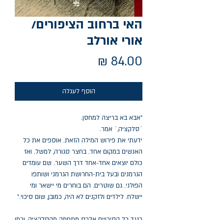
האי ברחוב הציפורים/
אורי אורלב
מחיר
הוסף לעגלה
"אבא בא בריצה למחסן.
´סלקציה,´ אמר.
ידעתי את פירוש המילה הזאת. אוספים את כל
האנשים במקום אחד. בחצר סגורה, למשל. ואז
כולם יוצאים אחד-אחד דרך השער. שם עומדים
הגרמנים ובעל בית-החרושת הגרמני ושותפו
הפולני. גם שוטרים. הם בוחרים מי יישאר ומי
יישלח. לילדים ולזקנים לא היה, כמובן, שום סיכוי."
כנגד כל הסיכויים אלכס מתחמק מהסלקציה, וכמו