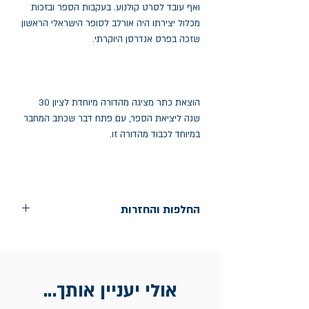
ואף עובד לסרט קולנוע. בעקבות הספר ובזכות
מכלול יצירתו היה אורלב לסופר הישראלי הראשון
שזכה בפרס אנדרסן היוקרתי.
הוצאת כתר מציגה מהדורה מיוחדת לציון 30
שנה ליציאת הספר, עם פתח דבר שכתב המחבר
במיוחד לכבוד מהדורה זו.
החלפות והחזרות
החלפות בתוך חודש ימים מיום הקניה בחנות
הדגל- כיכר רבין 9 ת"א
אין החזרות
אולי יעניין אותך...