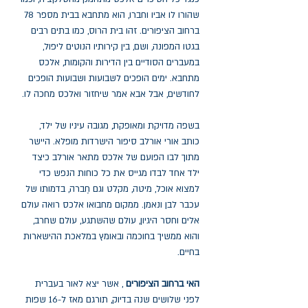
שהורו לו אביו וחברו, הוא מתחבא בבית מספר 78
ברחוב הציפורים. זהו בית הרוס, כמו בתים רבים
בגטו המפונה, ושם, בין קירותיו הנוטים ליפול,
במעברים הסודיים בין הדירות והקומות, אלכס
מתחבא. ימים הופכים לשבועות ושבועות הופכים
לחודשים, אבל אבא אמר שיחזור ואלכס מחכה לו.
בשפה מדויקת ומאופקת, מגובה עיניו של ילד,
כותב אורי אורלב סיפור הישרדות מופלא. היישר
מתוך לבו הפועם של אלכס מתאר אורלב כיצד
ילד אחד לבדו מגייס את כל כוחות הנפש כדי
למצוא אוכל, מיטה, מקלט וגם חֶברה, בדמותו של
עכבר לבן ונאמן. ממקום מחבואו אלכס רואה עולם
אלים וחסר היגיון, עולם שהשתגע, עולם שחרב,
והוא ממשיך בחוכמה ובאומץ במלאכת ההישארות
בחיים.
האי ברחוב הציפורים
, אשר יצא לאור בעברית
לפני שלושים שנה בדיוק, תורגם מאז ל-16 שפות