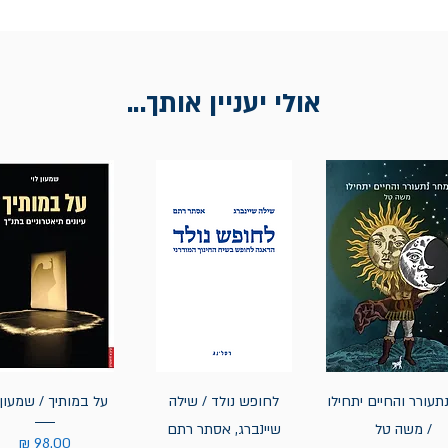
אולי יעניין אותך...
תעורר והחיים יתחילו
לחופש נולד / שילה
על במותיך / שמעון 
/ משה טל
שיינברג, אסתר רתם
מחיר