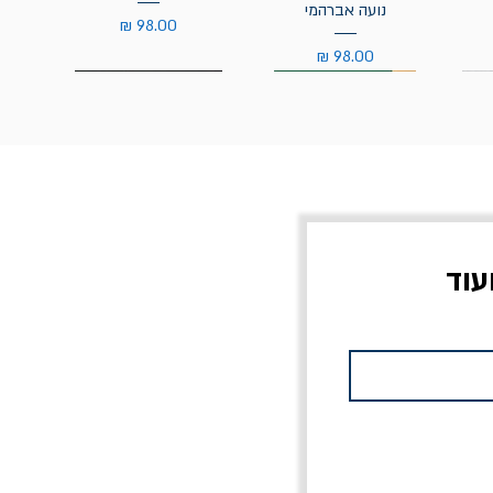
נועה אברהמי
מחיר
מחיר
עוד
צוב?
יוליסס / ג'ימס ג'ויס
מלכוד 23 או כל שם
פרץ
מחורבן אחר / ורסנו
מחיר
מחיר רגיל
מחיר מבצע
20% הנחה