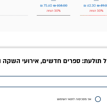
יר רגיל
מחיר מבצע
מחיר רגיל
מחיר מבצע
30% הנחה
30% הנחה
ל תולעת: ספרים חדשים, אירועי השקה ו
לדי המחר / ברטולט
שישה אויבים של חירות /
איך בעצם מלמדים עי
ברכט
ישעיה ברלין
/ עריכה: מירב שמי 
יר רגיל
מחיר מבצע
מחיר
מחיר
20% הנחה
אני מסכים/ה לתנאי השימוש