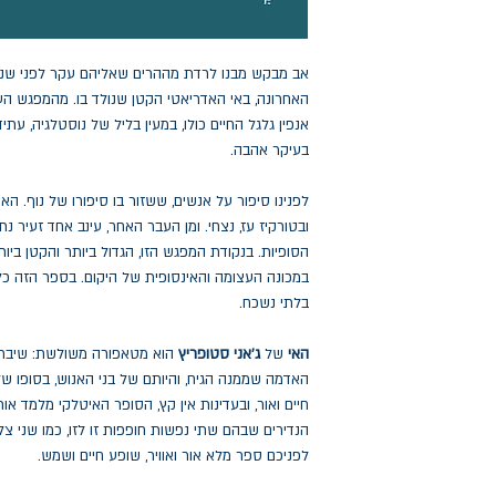
אב מבקש מבנו לרדת מההרים שאליהם עקר לפני שנים,
האחרונה, באי האדריאטי הקטן שנולד בו. מהמפגש הע
אנפין גלגל החיים כולו, במעין בליל של נוסטלגיה, עת
בעיקר אהבה.
לפנינו סיפור על אנשים, ששזור בו סיפורו של נוף.
ובטורקיז עז, נצחי. ומן העבר האחר, עינב אחד זעיר נתק
הסופיות. בנקודת המפגש הזו, הגדול ביותר והקטן בי
במכונה העצומה והאינסופית של היקום. בספר הזה כל
בלתי נשכח.
האי
של
ג'אני סטופריץ
הוא מטאפורה משולשת: שיבת ה
האדמה שממנה הגיח, והיותם של בני האנוש, בסופו של
חיים ואור, ובעדינות אין קץ, הסופר האיטלקי מלמד א
הנדירים שבהם שתי נפשות חופפות זו לזו, כמו שני צללי
לפניכם ספר מלא אור ואוויר, שופע חיים ושמש.