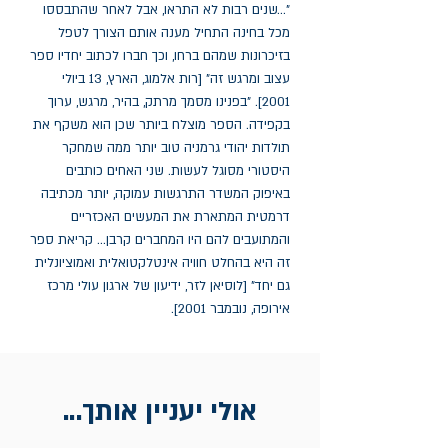
"...שנים רבות לא התראו, אבל לאחר שהתבססו 
מכל בחינה התחיל מענה אותם הצורך לטפל 
בזיכרונות שמהם ברחו, וכך חברו לכתוב יחדיו ספר 
עצוב ומרגש זה" [רות אלמוג, הארץ, 13 ביולי 
2001]. "בפנינו מסמך מרתק, בהיר, מרגש, ערוך 
בקפידה. הספר מוצלח ביותר שכן הוא משקף את 
תולדות יהודי גרמניה טוב יותר ממה שמחקר 
היסטורי מסוגל לעשות. שני האחים כותבים 
באיפוק המשדר התרגשות עמוקה, יותר מכתיבה 
דרמטית המתארת את המעשים האכזריים 
והמתועבים להם היו המחברים קרבן... קריאת ספר 
זה היא בהחלט חוויה אינטלקטואלית ואמוציונלית 
גם יחד" [לוסיאן לזר, ידיעון של ארגון עולי מרכז 
אירופה, נובמבר 2001].
אולי יעניין אותך...