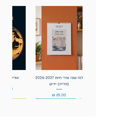
לוח שנה שירי חיות 2026-2027
אודיסאה / ה
(תלייה) יידיש
מחיר
מחיר