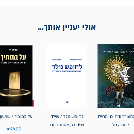
אולי יעניין אותך...
תעורר והחיים יתחילו
לחופש נולד / שילה
על במותיך / שמעון 
/ משה טל
שיינברג, אסתר רתם
מחיר