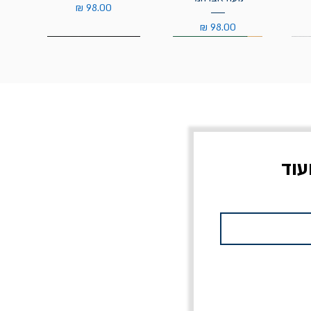
מחיר
מחיר
עוד
צוב?
יוליסס / ג'ימס ג'ויס
מלכוד 23 או כל שם
פרץ
מחורבן אחר / ורסנו
מחיר
מחיר רגיל
מחיר מבצע
20% הנחה