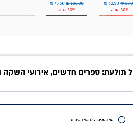
יר רגיל
מחיר מבצע
מחיר רגיל
מחיר מבצע
30% הנחה
30% הנחה
ל תולעת: ספרים חדשים, אירועי השקה ו
לדי המחר / ברטולט
שישה אויבים של חירות /
איך בעצם מלמדים עי
ברכט
ישעיה ברלין
/ עריכה: מירב שמי 
יר רגיל
מחיר מבצע
מחיר
מחיר
20% הנחה
אני מסכים/ה לתנאי השימוש