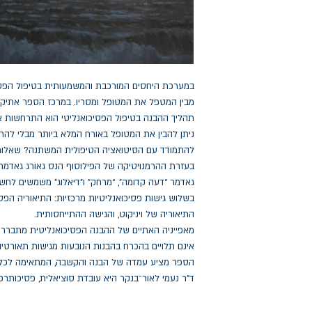
במערכת היחסים המורכבת והמשמעותית בטיפול הפסיכו
מבין המטפל את המטופל ומסריו. במרכז הספר אתיק
תהליך ההבנה בטיפול הפסיכואנליטי הוא התרחשות אֶ
ניתן להבין את המטופל באורח המלא ביותר מבלי להת
להתמודד עם הסיטואציה הטיפולית המשתנה? שאלות 
בעזרת ההרמנויטיקה של הפילוסוף הנס גאורג גאדמר.
גאדמר “דעה קדומה”, “מרחק” ו”דיאלוג” משמשים לחש
בשלוש גישות פסיכואנליטיות מרכזיות: התיאוריה הפס
התיאוריה של ויניקוט, והגישה ההתייחסותית.
מאפייניה האתיים של ההבנה הפסיכואנליטית מתבררים
אינם תלויים בהכרח בהבנות הנובעות מגישות תאורטיות 
הספר מציע עמדה של הבנה והקשבה, המתאימה לכל מ
ד”ר נעמי לאור־בנקר היא עובדת סוציאלית, פסיכותרפ