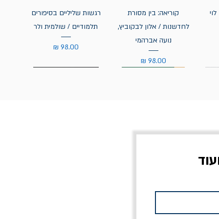
לוי
קוריאה: בין מסורת
רגשות שליליים בסיפורים
לחדשנות / אלון לבקוביץ,
תלמודיים / שולמית ולר
נועה אברהמי
מחיר
מחיר
עוד
צוב?
יוליסס / ג'ימס ג'ויס
מלכוד 23 או כל שם
פרץ
מחורבן אחר / ורסנו
מחיר
מחיר רגיל
מחיר מבצע