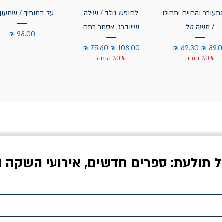
תעורר והחיים יתחילו
לחופש נולד / שילה
על במותיך / שמעון 
/ משה טל
שיינברג, אסתר רתם
מחיר
יר רגיל
מחיר מבצע
מחיר רגיל
מחיר מבצע
30% הנחה
30% הנחה
ל תולעת: ספרים חדשים, אירועי השקה ו
לדי המחר / ברטולט
שישה אויבים של חירות /
איך בעצם מלמדים עי
ברכט
ישעיה ברלין
/ עריכה: מירב שמי 
יר רגיל
מחיר מבצע
מחיר
מחיר