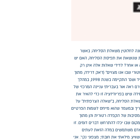
"שאלת ההתיישנות, השאלה המשפטית והפוליטית, שונה לחלוטין משאלת הסליחה; באשר 
לסליחה, רק לקורבנות הזכות לסלוח. [...] מהי התרבות שנושאת את תפיסת הסליחה, האם יש 
סליחה בתרבויות שבהן התורה אינה המקור באופן כזה או אחר? לדידי שאלות אלה אינן רק 
שאלות ספקולטיביות, אלא באמת שאלות הקיום ההיסטורי שבו אנו מצויים" (ז'אק דרידה, מתוך 
הספר). השיחה של מיכל בן-נפתלי עם ז'אק דרידה ב'יד ושם' התקיימה בשנת 1998, במהלך 
ביקורו השני של דרידה בארץ, בעת ששום ספר שלו טרם ראה אור בעברית! עניינה המרכזי של 
השיחה היה הפילוסופיה הצרפתית "אחרי אושוויץ" והמידה שיש בפריודיזציה זו כדי להאיר את 
דרכו המיוחדת של דרידה. דרידה דן כאן, בין השאר, בשאלת הסליחה, ב"שאלה הצרפתית" על 
הגותו של היידגר, במחויבות של הדקונסטרוקציה לתאריך ובמעמד שהוא מייחס לשמות הפרטיים 
"אושוויץ" או "שואה". "איני חש שיש לי זכות", אמר, "הן מסיבות של הקפדה רטורית והן מתוך 
כבוד לקורבנות, להשתמש בשם אושוויץ כדי לסמן כל מקום שבו יכלו להתרחש דברים דומים. זו 
מלה שמנצלים אותה לעתים קרובות שלא כראוי. בני אדם משתמשים במלה הזאת לעתים 
קרובות כסיסמא, כתווית: 'לפחות אמרתי את המלה אושוויץ, מילאתי את חובתי, מצפוני נקי'. אני 