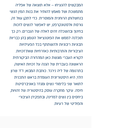
המבקשים להנציחו – אלא תוצאה של אפליה 
מתמשכת ושל מאמץ להותיר את בנות המין הנשי 
בנחשלותן הרוחנית והמוסרית. כדי לתקן עוול זה, 
גורסת וולסטונקרפט, יש לאפשר לנשים לזכות 
בחינוך ובהשכלה זהים לאלה של הגברים; רק כך 
תוכלנה לממש את הפוטנציאל הטמון בהן כבריות 
תבוניות ריבוניות ולהשתתף בכל הפעילויות 
הציבוריות והתרבותיות כאזרחיות שוות־זכויות. 
לקורא העברי מוגשת כאן המהדורה הביקורתית 
הראשונה בעברית של הגנה על זכויות האישה, 
בתרגומה של ליה נירגד. כותבת המבוא, ד״ר שרון 
הלוי, היא היסטוריונית העומדת בראש התכנית 
לתואר שני בלימודי נשים ומגדר באוניברסיטת 
חיפה. עיקר מחקרה עוסק בהיסטוריה של זהויות, 
ביחסים בין נשים למדינה, ובתפקידן הציבורי 
והפוליטי של רעיות.