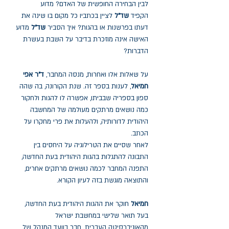
לבין הבחירה החופשית של האדם? מדוע
הקפיד
שד”ל
לציין בכתביו כל מקום בו שינה את
דעתו בפרשנות או בהגות? איך הסביר
שד”ל
מדוע
האישה אינה מוזכרת בדיבר על השבת בעשרת
הדברות?
על שאלות אלו ואחרות, מנסה המחבר,
ד”ר אפי
חמיאל
, לענות בספר זה. שנת הקורונה, בה שהה
ספון בספריה שבביתו, אפשרה לו להגות ולחקור
כמה נושאים מרתקים מעולמה של המחשבה
היהודית לדורותיה, ולהעלות את פרי מחקרו על
הכתב.
לאחר שסיים את הטרילוגיה על היחסים בין
התבונה להתגלות בהגות היהודית בעת החדשה,
התפנה המחבר לכמה נושאים מרתקים אחרים,
והתוצאה מוגשת בזה לעיון הקורא.
חמיאל
חוקר את ההגות היהודית בעת החדשה,
בעל תואר שלישי במחשבת ישראל
מהאוניברסיטה העברית. חבר בוועד המנהל של