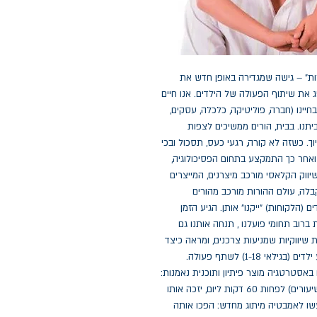
הספר "הורות עכשיו" מציג את "הגישה השיווקית להורות" – גישה שמגדירה באופן חדש את 
מערכת היחסים בין הורים וילדים, ותעזור להורים להשיג את שיתוף הפעולה של הילדים. אנו חיים 
בעידן השיווק. השיווק הצליח להגיע כמעט לכל תחום בחיינו (חברה, פוליטיקה, כלכלה, עסקים, 
בריאות, התחום הבינאישי ועוד) אך נעצר מחוץ לדלת ביתנו. בבית, הורים ממשיכים לצפות 
שילדים יעשו את מה שמבקשים מהם, מיד, ורצוי עם חיוך. כשזה לא קורה, רגעי כעס, תסכול ובכי 
הן עניין של שניות. ד"ר שגיא, שהתחיל בעולם השיווק, ואחר כך התמקצע בתחום הפסיכולוגיה, 
מכניס לראשונה את השיווק - לעולם ההורות. עולם השיווק הקלאסי מורכב מיצרנים, המייצרים 
מוצרים (רעיונות), ומעוניינים שלקוחות ייקנו אותם. בהקבלה, עולם ההורות מורכב מהורים 
(יצרנים), שמייצרים בקשות (רעיונות), ומעוניינים שהילדים (הלקוחות) "ייקנו" אותן. הגיע הזמן 
שהחשיבה האסטרטגית, שמנחה אותנו בהשגת מטרות ברוב תחומי פועלנו , תנחה אותנו גם 
בתחום ההורות. הספר "הורות עכשיו" מציג אסטרטגיות שיווקיות שמניעות צרכנים, ומראה כיצד 
ליישם אותן בהצלחה בהורות, כדי לעזור להורים להניע ילדים (בגילאי 1-18) לשתף פעולה. 
דוגמאות: המתבגר לא רוצה להכין שיעורים? השתמשו באסטרטגיה מוצר פיתיון ותוכנית נאמנות: 
סכמו עם הילד, למשל, שכל שבוע שבו למד (או הכין שיעורים) לפחות 60 דקות ליום, יזכה אותו 
בשיעור נהיגה אחד. הילד הקטן לא רוצה להתקלח? עשו לאמבטיה מיתוג מחדש: הפכו אותה 