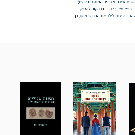
לריף דולפינים וקראו לילד לבוא לשחות עם דולפינים (השתמשו בדולפינים המיועדים למים). 
כאשר ילד מסרב לשתף פעולה עם בקשת ההורה, ד"ר שגיא מציע להורים במקום להסיק 
מסקנות אומללות על טיב הילד, או על טיב ההורות שלהם - לשווק לילד את הנדרש ממנו, כך 