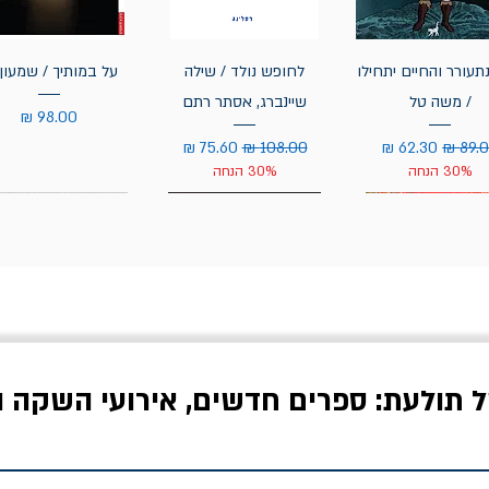
תעורר והחיים יתחילו
לחופש נולד / שילה
על במותיך / שמעון 
/ משה טל
שיינברג, אסתר רתם
מחיר
יר רגיל
מחיר מבצע
מחיר רגיל
מחיר מבצע
30% הנחה
30% הנחה
ל תולעת: ספרים חדשים, אירועי השקה ו
לדי המחר / ברטולט
שישה אויבים של חירות /
איך בעצם מלמדים עי
ברכט
ישעיה ברלין
/ עריכה: מירב שמי 