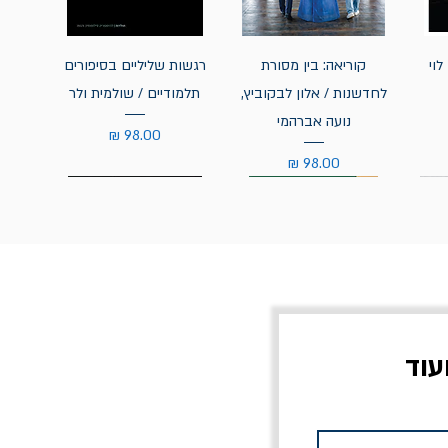
לוי
קוריאה: בין מסורת
רגשות שליליים בסיפורים
לחדשנות / אלון לבקוביץ,
תלמודיים / שולמית ולר
נועה אברהמי
מחיר
מחיר
עוד
צוב?
יוליסס / ג'ימס ג'ויס
מלכוד 23 או כל שם
פרץ
מחורבן אחר / ורסנו