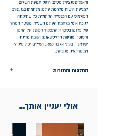
והאקזיסטנציאליסטים; חיזוק תנועת השלום 
למניעת הישות מלחמת עולם; מלחמתו בגזענות; 
הפולמוס עם הכנסייה הקתולית כל שתיקתה 
לנוכח אֵימי מלחמת העולם השנייה ומשטר הטרור 
של פרנקו בספרד; התפקיד המוטל על האמן 
והסופר; מורשת הרזיסטאנס; הקמת מדינת 
ישראל.   בעיני אלבר קמאי, המילים "פוליטיקה" 
ו"מוסר" אינן מנוגדות.
החלפות והחזרות
החלפות בתוך חודש ימים מיום הקניה בחנות
הדגל- כיכר רבין 9 ת"א
אין החזרות
אולי יעניין אותך...