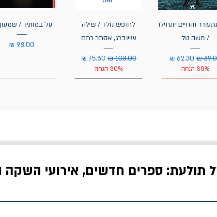
תעורר והחיים יתחילו
לחופש נולד / שילה
על במותיך / שמעון 
/ משה טל
שיינברג, אסתר רתם
מחיר
יר רגיל
מחיר מבצע
מחיר רגיל
מחיר מבצע
30% הנחה
30% הנחה
ל תולעת: ספרים חדשים, אירועי השקה ו
לדי המחר / ברטולט
שישה אויבים של חירות /
איך בעצם מלמדים עי
ברכט
ישעיה ברלין
/ עריכה: מירב שמי 