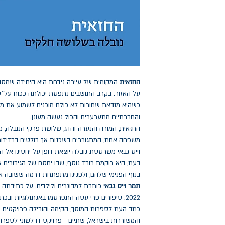
החזאית
המקומית של עיירה נידחת היא היחידה שמסוג
על האזור. בקרב התושבים נתפסת יכולתה ככוח על¯ט
כשהיא מנבאת שחורות לא כולם מוכנים לשמוע את מה
והחברתיים מתערערים והכול נעשה מעונן.
החזאית, המורה והנערה והדג, שלושת פרקי הנובלה, 
משפחה אחת, המתגוררים בשכנות אך בולטים בבדידו
וייס גבאי משרטטת נובלה יוצאת דופן על יחסינו אל הט
בעת, היא רוקמת רובד נוסף, שבו יחסם של הגיבור
בנוף הפנימי שלהם, ולפנינו מתפתחת דרמה ששובה את
תמר וייס גבאי
כותבת למבוגרים ולילדים. על כתיבתה 
2022. סיפורים פרי עטה התפרסמו באנתולוגיות ובכ
כתב העת לספרות המוסך, הקימה והובילה פרויקטים ספ
והמשוררות בישראל, שתיים - פרויקט דו לשוני לספרו