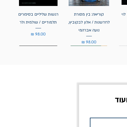
לוי
קוריאה: בין מסורת
רגשות שליליים בסיפורים
לחדשנות / אלון לבקוביץ,
תלמודיים / שולמית ולר
נועה אברהמי
מחיר
מחיר
עוד
צוב?
יוליסס / ג'ימס ג'ויס
מלכוד 23 או כל שם
פרץ
מחורבן אחר / ורסנו
מחיר