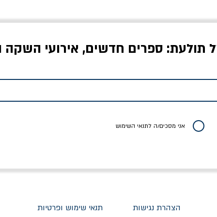
ל תולעת: ספרים חדשים, אירועי השקה ו
לדי המחר / ברטולט
שישה אויבים של חירות /
איך בעצם מלמדים עי
ברכט
ישעיה ברלין
/ עריכה: מירב שמי 
יר רגיל
מחיר מבצע
מחיר
מחיר
20% הנחה
אני מסכים/ה לתנאי השימוש
הצהרת נגישות
תנאי שימוש ופרטיות