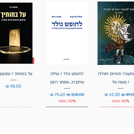
תעורר והחיים יתחילו
לחופש נולד / שילה
על במותיך / שמעון 
/ משה טל
שיינברג, אסתר רתם
מחיר
יר רגיל
מחיר מבצע
מחיר רגיל
מחיר מבצע
30% הנחה
30% הנחה