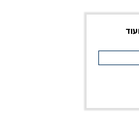
עוד
צוב?
יוליסס / ג'ימס ג'ויס
מלכוד 23 או כל שם
פרץ
מחורבן אחר / ורסנו
מחיר
מחיר רגיל
מחיר מבצע
20% הנחה