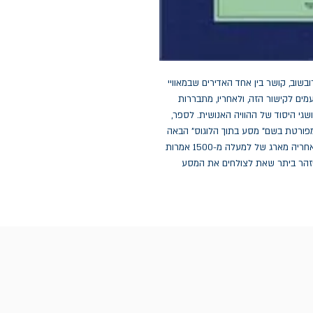
ספר חדש "המטאפיסיקה של הארוס" שכתב אביאל רובשוב, קושר בין אחד האדירים שבמאוויי 
האדם – הארוס, ובין יסודות היקום. תוך כדי פירוט הטעמים לקישור הזה, ולאחריו, מתבררות 
בספר שאלות בשורה רחבה של נושאים ונחקרים בו מושגי היסוד של ההוויה האנושית. לספר, 
המנסה לתת פתרון לחידת העולם, שני חלקים: מסה מפורטת בשם" מסע בתוך הלוגוס" הבאה 
לבסס את ההכרה במעמדו המטאפיסי של הארוס, ולאחריה מארג של למעלה מ-1500 אמרות 
שהגה וניסח המחבר - "ניצוצות בתוך הכאוס" שאורם יזהר ביתר שאת לצולחים את המסע 