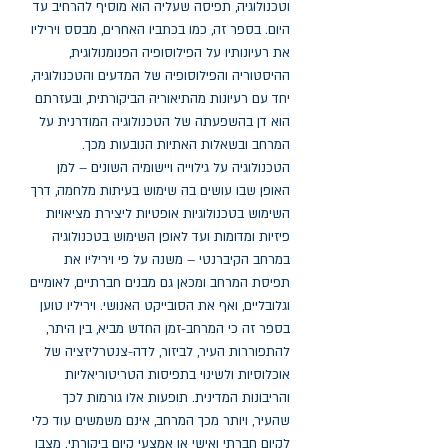
וטכנולוגיה, תפיסה שעליה הוא מוסיף להרחיב עד 
היום. בספר זה, כמו בכתביו האחרים, מבסס ויריליו 
את רעיונותיו על הפילוסופיה הפנומנולוגית, 
ההיסטוריה והפילוסופיה של המדעים והטכנולוגיה, 
יחד עם רעיונות מהתיאוריה הביקורתית, ובעזרתם 
הוא דן בהשפעתה של הטכנולוגיה המודרנית על 
המרחב ובשאלות האתיות הנובעות מכך. 
הטכנולוגיה על גילוייה ויישומיה השונים – למן 
האופן שבו עושים בה שימוש בעיתות מלחמה, דרך 
השימוש בטכנולוגיות אופטיות ליצירת מציאויות 
פיזיות ומדומות ועד לאופן השימוש בטכנולוגיה 
במרחב הקיברנטי – משנה על פי ויריליו את 
תפיסת המרחב ומכאן גם מבנים חברתיים, לאומיים 
וגלובליים, ואף את הסובייקט האנושי. ויריליו טוען 
בספר זה כי המרחב-זמן החדש מביא, בין היתר, 
להתפוררות העיר, לביזור, לדה-צנטרליזציה של 
אוכלוסיות ולשינוי בתפיסות הטריטוריאליות 
והריבונות המדינית. תופעות אלו גורמות לכך 
שהעיר, ויותר מכך המרחב, אינם משמשים עוד כלי 
לקיום חברתי ואישי או אמצעי קיום ביקורתי. מצבו 