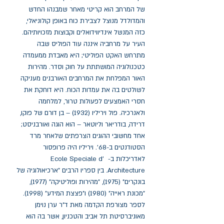
של המרחב הוא קריטי מאחר שמבנהו החדש 
והמדולדל מנוצל לצבירת כוח באופן קולוניאלי, 
כזה המנשל אינדיווידואלים וקבוצות מזכויותיהם. 
העיר על מרחביה איננה עוד הפוליס שבה 
מתרחש האקט הפוליטי; היא מאבדת ממעמדה 
כטכנולוגיה המושתתת על חוק וסדר. מהירות 
האור המפלחת את המרחבים האורבנים מעניקה 
לשולטים בה את עמדות הכוח. היא דוחקת את 
חסרי האמצעים לפעולות טרור, למלחמה 
ולאנרכיה. פול ויריליו (1932) – בן דורם של פוקו, 
דרידה, בודריאר וליוטאר – הוא הוגה ואורבניסט; 
אחד מחשובי ההוגים הצרפתים שלאחר מרד 
הסטודנטים ב-68'. ויריליו היה פרופסור 
לאדריכלות ב- Ecole Speciale d' 
Architecture. בין ספריו הרבים "ארכיאולוגיה של 
בונקרים" (1975), "מהירות ופוליטיקה" (1977), 
"מכונת ראייה" (1980) ו"פצצת המידע" (1998). 
לספר מצורפת הקדמה מאת ד"ר ערן נוימן 
מאוניברסיטת תל אביב והטכניון, אשר בה הוא 