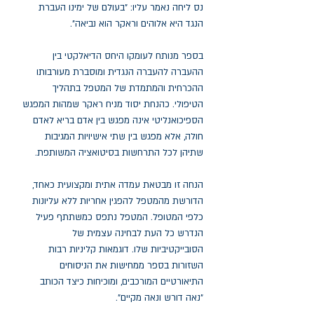
נס ליחה נאמר עליו: "בעולם של ימינו העברת
הנגד היא אלוהים וראקר הוא נביאה".
בספר מנותח לעומקו היחס הדיאלקטי בין
ההעברה להעברה הנגדית ומוסברת מעורבותו
ההכרחית והמתמדת של המטפל בתהליך
הטיפולי. כהנחת יסוד מניח ראקר שמהות המפגש
הספיכואנליטי אינה מפגש בין אדם בריא לאדם
חולה, אלא מפגש בין שתי אישיויות המגיבות
שתיהן לכל התרחשות בסיטואציה המשותפת.
הנחה זו מבטאת עמדה אתית ומקצועית כאחד,
הדורשת מהמטפל להפגין אחריות ללא עליונות
כלפי המטופל. המטפל נתפס כמשתתף פעיל
הנדרש כל העת לבחינה עצמית של
הסובייקטיביות שלו. דוגמאות קליניות רבות
השזורות בספר ממחישות את הניסוחים
התיאורטיים המורכבים, ומוכיחות כיצד הכותב
"נאה דורש ונאה מקיים".