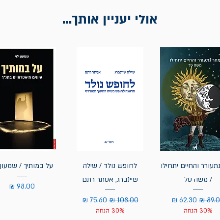
אולי יעניין אותך...
תעורר והחיים יתחילו
לחופש נולד / שילה
על במותיך / שמעון 
/ משה טל
שיינברג, אסתר רתם
מחיר
יר רגיל
מחיר מבצע
מחיר רגיל
מחיר מבצע
30% הנחה
30% הנחה