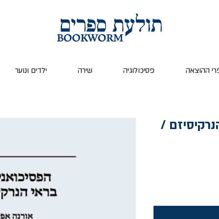
רי ההוצאה
פסיכולוגיה
שירה
ילדים ונוער
נרקיסיזם /
יר
בצע