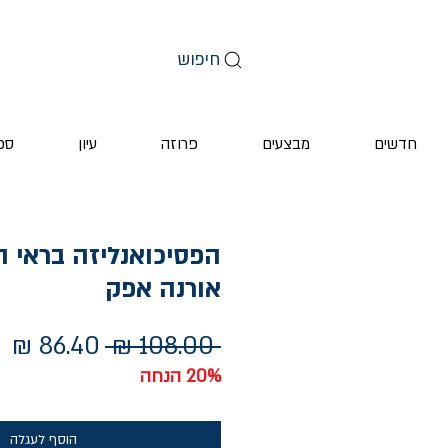
חיפוש
חדשים
מבצעים
פרוזה
עיון
ספ
הפסיכואנליזה בראי ה
אורנה אפק
מחיר
מח
 ‏108.00 ‏₪ 
רגיל
מ
20% הנחה
הוסף לעגלה