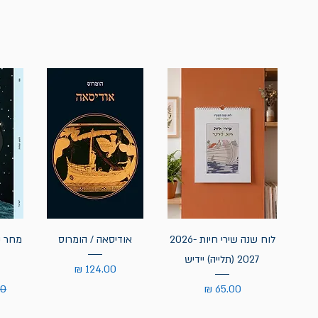
לוח שנה שירי חיות 2026-
אודיסאה / הומרוס
מחר נ
2027 (תלייה) יידיש
מחיר
מחיר
מח