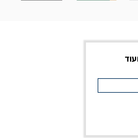
עוד
צוב?
יוליסס / ג'ימס ג'ויס
מלכוד 23 או כל שם
פרץ
מחורבן אחר / ורסנו
מחיר
מחיר רגיל
מחיר מבצע
20% הנחה