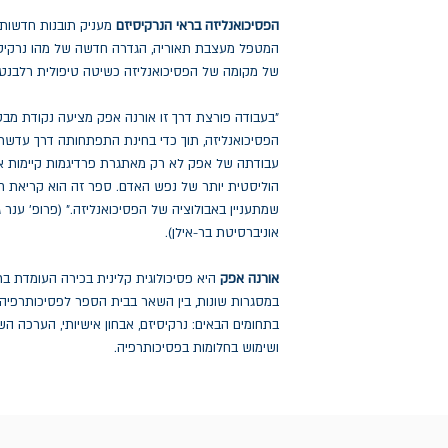
הפסיכואנליזה בראי הנרקיסיזם
מעניק תובנות חדשות 
המטפל מעצבת תאוריה, הגדרה חדשה של מהו נרקיסיזם
של מקומה של הפסיכואנליזה כשיטה טיפולית רלבנט
"בעבודה פורצת דרך זו אורנה אפק מציעה נקודת מבט
הפסיכואנליזה, תוך כדי בחינת התפתחותה דרך עדשת ה
עבודתה של אפק לא רק מאתגרת פרדיגמות קיימות א
הוליסטית יותר של נפש האדם. ספר זה הוא קריאת חוב
שמתעניין באבולוציה של הפסיכואנליזה." (פרופ' ענר ג
אוניברסיטת בר-אילן).
אורנה אפק
היא פסיכולוגית קלינית בכירה העומדת בר
במסגרות שונות, בין השאר בבית הספר לפסיכותרפיה א
בתחומים הבאים: נרקיסיזם, אבחון אישיותי, הערכה הש
ושימוש בחלומות בפסיכותרפיה.