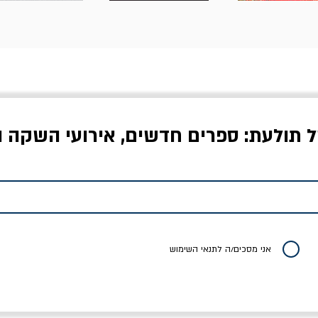
ל תולעת: ספרים חדשים, אירועי השקה ו
לדי המחר / ברטולט
שישה אויבים של חירות /
איך בעצם מלמדים עי
ברכט
ישעיה ברלין
/ עריכה: מירב שמי 
יר רגיל
מחיר מבצע
מחיר
מחיר
20% הנחה
אני מסכים/ה לתנאי השימוש