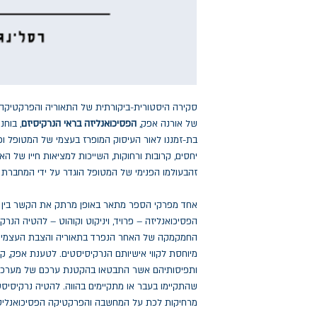
סקירה היסטורית-ביקורתית של התאוריה והפרקטיקה 
של אורנה אפק,
הפסיכואנליזה בראי הנרקיסיזם
, בוח
בת-זמננו לאור העיסוק המופרז בעצמי של המטופל ופ
יחסים, קרובות ורחוקות, השייכות למציאות חייו של האד
זהבעולמו הפנימי של המטופל הוגדר על ידי המחברת 
אחד מפרקי הספר מתאר באופן מרתק את הקשר בין אי
הפסיכואנליזה – פרויד, ויניקוט וקוהוט – להטיה הנר
החמקמקה של האחר הנפרד בתאוריה והצבת העצמי ב
מיוחסת לקווי אישיותם הנרקיסיסטים. לטענת אפק, קו
ותפיסותיהם אשר התבטאו בהקטנת ערכם של מערכות 
שהתקיימו בעבר או מתקיימים בהווה. להטיה נרקיסיס
מרחיקות לכת על המחשבה והפרקטיקה הפסיכואנליט