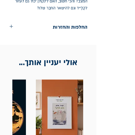
המצב? והכי חשוב, האִם לינקולן יכול גם לעזור
לקְלַייד וגם להישאר החבֵר שלו?
החלפות והחזרות
החלפות בתוך חודש ימים מיום הקניה בחנות
הדגל- כיכר רבין 9 ת"א
אין החזרות
אולי יעניין אותך...