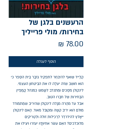
הרעשנים בלגן של
בחירות/ מולי פרייליך
מחיר
הוסף לעגלה
קְלַייד שואף להיבּחֵר לתפקיד גִזבַּר בֵּית הסֵפר כי
הוא חושב שזה יעלֶה לו את הבּיטחון העצמי.
לינקולן מסְכּים ומִתנדב לשַמש כִּמנהל קַמְפֵּיין
הבְּחירות של חבֵרו הטוב.
אבל עד מהֵרה מגַלה לינקולן שהיריב שמִתמודד
מוּלם הוא יריב קשֶה ומקוּבּל מאוד. הַאם לינקולן
ייאָלץ להידרדֵר לִרְכילות זולה ולִטְריקים
מלוּכלכים? האִם עשׂר אחיותָיו יעזרוּ ויצילוּ את