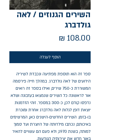
השירים הגנוזים / לאה
גולדברג
מחיר
הוסף לעגלה
ספר זה הוא תוספת מפתיעה ונכבדת לשיריה 
הידועים של לאה גולדברג. במהלך חייה פירסמה 
המשוררת כ-750 שירים, ואילו בספר זה רואים 
אור לראשונה כל השירים שנמצאו בעִזבונה ושלא 
נדפסו קודם לכן, כ-300 במספר. זוהי הזדמנות 
יוצאת דופן לגלות לאה גולדברג אחרת ומוכּרת 
בו-בזמן. השירים החדשים-הישנים כאן, המרשימים 
באיכותם, נכתבו מילדותה של היוצרת ועד סמוך 
למותה, בשנת 1970, ולא פעם הם עשויים להאיר 
באור חדש את יצירותיה הנודעות.