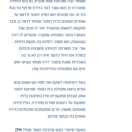
מאחורי גבה ומגרשת אותו מהבית, גם בִתו היחידה
מתנכרת לו, והוא עובר לגור בדירת מרתף על גבול
בת ים. את מכוניתו הוא נאלץ למכור ולדווש על
אופניים חבוטים לבית הספר שהחל ללמד בו, וכבר
מתקשה להאמין שהעתיד יאיר לו פנים, אבל
כשאביו נפטר במפתיע ומתברר שהוריש לו דירה
קטנטונת, הוא ממהר לתלות בה תקוות גדולות -
אולי יוכל תמורתה להיחלץ מחובותיו ולפדות
בחזרה את חייו? כלומר אילו רק לא גר בה
בשכירות מוגנת ובשכר דירה מגוחך קשיש תאב
חיים עם המטפלת הפיליפינית שלו.
בעוד ניסיונותיו לשקם את יחסיו עם אשתו ובִתו
עולים בתוהו ומנהלת בית הספר מאיימת לפטר
אותו, שכנים מתקשרים אליו בתלונות בלתי
פוסקות על רעשים מוזרים מהדירה, הפיליפינית
מתנהגת משונה, וזרים מפוקפקים מתנחלים בדירה
ועושים בה כבתוך שלהם.
בשטף סיפורי כובש ובהרבה הומור מגולל
אילן