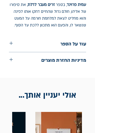
עמית פרוינד
, בספר
זרים מעבר לדלת
, את סיפורו
של אליהו, חולם גדול שהחיים דחקו אותו לפינה
והוא מחליט לצאת למלחמת חורמה על המעט
שנשאר לו, והפעם הוא מתכוון ללכת עד הסוף.
עוד על הספר
הוצאה: עם עובד
מדיניות החזרת מוצרים
שנת הוצאה: יולי 2024
עמודים: 286
החלפות יתאפשרו בתוך חודש מיום הקנייה
בכתובת מלכי ישראל 9, תל אביב. יש להציג
חשבונית / מייל אסמכתא בלבד.
אולי יעניין אותך...