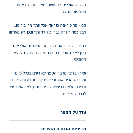
חללית, ואולי יתגלה משהו מאוד מגעיל באחת
מחליפות החלל.
וגם - מר פיראנה כנראה אכל יותר מדי בוריטו...
אבל כמה רע זה כבר יכול להיות? ובכן, רע מאוד!!!
בקיצור, לשרוד את המשימה הזאת זה אולי צעד
קטן לאדם, אבל זו קפיצת מדרגה ענקית לרעים
הטובים!
אארון בליבי
, מחבר הספר
לא רעים בכלל 5
,
גר
על רכס הרים אוסטרלי עם אישתו, שלושה ילדים
ובריכה מלאה כרישים לבנים. סתם, לא באמת. יש
לו רק שני ילדים.
עוד על הספר
הוצאה: כנרת זמורה דביר
מדיניות החזרת מוצרים
שנת הוצאה: יולי 2024