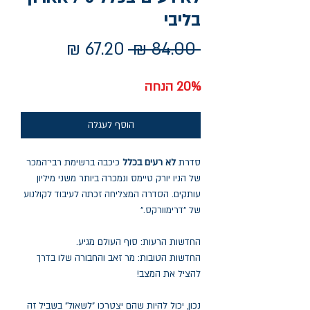
בליבי
מחיר
מחיר
 ‏84.00 ‏₪ 
רגיל
מבצע
20% הנחה
הוסף לעגלה
סדרת
לא רעים בכלל
כיכבה ברשימת רבי־המכר
של הניו יורק טיימס ונמכרה ביותר משני מיליון
עותקים. הסדרה המצליחה זכתה לעיבוד לקולנוע
של "דרימוורקס."
החדשות הרעות: סוף העולם מגיע.
החדשות הטובות: מר זאב והחבורה שלו בדרך
להציל את המצב!
נכון, יכול להיות שהם יצטרכו "לשאול" בשביל זה