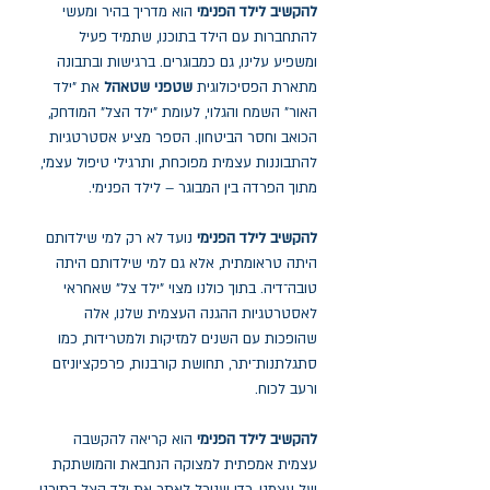
להקשיב לילד הפנימי
הוא מדריך בהיר ומעשי
להתחברות עם הילד בתוכנו, שתמיד פעיל
ומשפיע עלינו, גם כמבוגרים. ברגישות ובתבונה
מתארת הפסיכולוגית
שטפני שטאהל
את "ילד
האור" השמח והגלוי, לעומת "ילד הצל" המודחק,
הכואב וחסר הביטחון. הספר מציע אסטרטגיות
להתבוננות עצמית מפוכחת, ותרגילי טיפול עצמי,
מתוך הפרדה בין המבוגר – לילד הפנימי.
להקשיב לילד הפנימי
נועד לא רק למי שילדותם
היתה טראומתית, אלא גם למי שילדותם היתה
טובה־דיה. בתוך כולנו מצוי "ילד צל" שאחראי
לאסטרטגיות ההגנה העצמית שלנו, אלה
שהופכות עם השנים למזיקות ולמטרידות, כמו
סתגלתנות־יתר, תחושת קורבנות, פרפקציוניזם
ורעב לכוח.
להקשיב לילד הפנימי
הוא קריאה להקשבה
עצמית אמפתית למצוקה הנחבאת והמושתקת