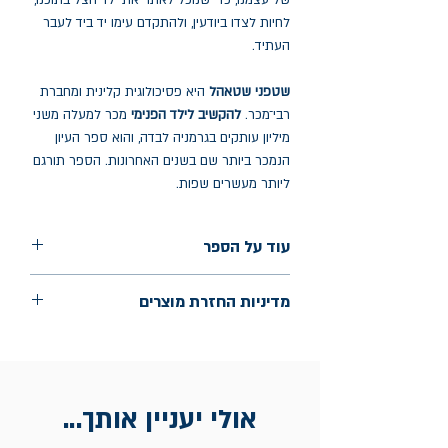
של עצמנו, כדי שנוכל לאתר את ילד הצל בתוכנו,
לחיות לצדו ביודעין, ולהתקדם עימו יד ביד לעבר
העתיד.
שטפני שטאהל
היא פסיכולוגית קלינית ומחברת
רבי־מכר.
להקשיב לילד הפנימי
מכר למעלה משני
מיליון עותקים בגרמניה לבדה, והוא ספר העיון
הנמכר ביותר שם בשנים האחרונות. הספר תורגם
ליותר מעשרים שפות.
עוד על הספר
הוצאה: כנרת זמורה ביתן
מדיניות החזרת מוצרים
שנת הוצאה: יולי 2024
עמודים: 256
החלפות יתאפשרו בתוך חודש מיום הקנייה
בכתובת מלכי ישראל 9, תל אביב. יש להציג
חשבונית / מייל אסמכתא בלבד.
אולי יעניין אותך...