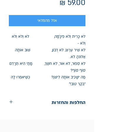
מחיר
אזל מהמלאי
לֹא כָּרִית וְלֹא פִּיג׳ָמָה, לֹא וְלֹא וְלֹא
וְלֹא -
לֹא שִׁיר עֶרֶשׂ, לֹא דֻּבּוֹן, שׁוּב אוֹתָהּ
אַלּוֹנהָ לֹא.
לֹא סִפּוּר, לֹא אוֹר, לֹא חֹשֶךְ, מָתַי הִיא תֵּרָדֵם
סוֹף סוֹף?
מַה יּשְַׁכִּיב אוֹתָהּ לִישֹׁן? כְּשֶׁיֹּאמְרוּ לָהּ
“בֹּקֶר טוֹב!"
החלפות והחזרות
החלפות בתוך חודש ימים מיום הקניה בחנות
הדגל- כיכר רבין 9 ת"א
אין החזרות