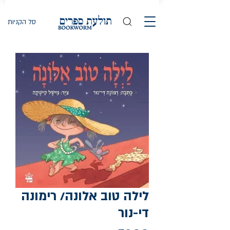
סל הקניות
לילה טוב אלונה/ רימונה
די-נור