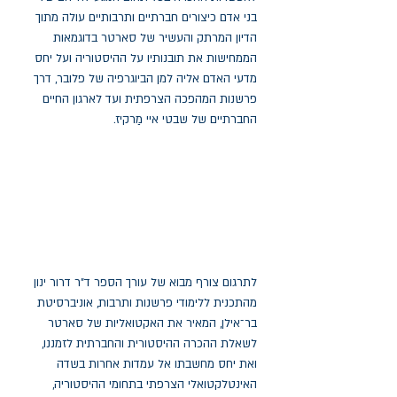
בני אדם כיצורים חברתיים ותרבותיים עולה מתוך
הדיון המרתק והעשיר של סארטר בדוגמאות
הממחישות את תובנותיו על ההיסטוריה ועל יחס
מדעי האדם אליה למן הביוגרפיה של פלובר, דרך
פרשנות המהפכה הצרפתית ועד לארגון החיים
החברתיים של שבטי איי מַרקיז.
לתרגום צורף מבוא של עורך הספר ד"ר דרור ינון
מהתכנית ללימודי פרשנות ותרבות, אוניברסיטת
בר־אילן, המאיר את האקטואליות של סארטר
לשאלת ההכרה ההיסטורית והחברתית לזמננו,
ואת יחס מחשבתו אל עמדות אחרות בשדה
האינטלקטואלי הצרפתי בתחומי ההיסטוריה,