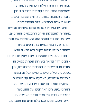
פרופסור אווה אילוז, מבכירי הסוציולוגים בעולם, 
לבחון את החוויות האלה, הפרטיות לכאורה, 
באמצעות התבוננות ביקורתית בדרכים שבהן 
מיוצרת, נכתבת, משווקת ונחווית האהבה בימינו. 
לטענת אילוז, הפסיכואנליזה והפסיכולוגיה 
הפופולרית הפליאו לשכנע אותנו שיחידים נושאים 
באחריות לאומללות חייהם הרומנטיים והארוטיים. 
ואילו מטרתו של הספר הזה היא לשנות את זווית 
הניתוח של הבעיה במערכות יחסים בימינו 
ולהסביר כי לא ילדות לקויה היא הבעיה אלא 
הכוחות המוסדיים שמעצבים את האופן שבו אנחנו 
אוהבים. דרך קריאה ביצירות ספרות קלאסיות 
ומודרניות וביצירות מן התרבות הפופולרית, עיון 
בטקסטים פילוסופיים מרכזיים אבל גם באתרי 
היכרויות אינטרנט, מצביעה אילוז על השינויים 
העמוקים שחלו בתפיסת האהבה והקשר הזוגי 
והארוטי בעשורים האחרונים ועל ההשפעה 
ההולכת וגוברת של ערכי חברת הצריכה על 
האישי מכול, האופן שבו כולנו חווים את אהבותינו.