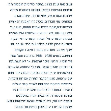
ושוב מאז שנת 1922. במסה פוליטית היסטורית זו 
נבחנות ההצעות לפתרון הסכסו במסגרת מדינה 
אחת ובמסגרת של שתי מדינות. עיון מדוקדק 
במסמכי שני הצדדים, ובכלל זה האמנה הלאומית 
הפלסטינית,חוקת פת"ח ואמנת חמאס, מעלה כי 
מאז התהוותה של התנועה הלאומית הפלסטינית 
בשנות העשרים של המאה העשרים היא דבקה 
בתביעה לכונן מדינה פלסטינית בכל שטחה של 
ארץ ישראל. עמדה זו עמדה בעינה בתקופת 
המאבק בשנים 1920 - 988, בהנהגת חאג' אמין 
אל חוסייני ויורשו יאסר ערפאת, אך לא השתנתה 
גם בשנות תהליך אוסלו. מרכיבי התנועה הלאומית 
הפלסטינית עדיין דוגלים בשיטה זו גם לאחר מותו 
של ערפאת, טוען המחבר, למרות אמירות ורמיזות 
פייסניות ומטעות המכוונות לאוזני עושי השלום 
במערב. המחבר מבסס את תיאוריו וניתוחיו על 
בחינה היסטורית דקדקנית, ונעזר במסמכים 
שטרם ראו אור, כמו תשובת ישראל להצעות נשיא 
ארצות הברית ביל קלינטון בדצמבמר 2000.