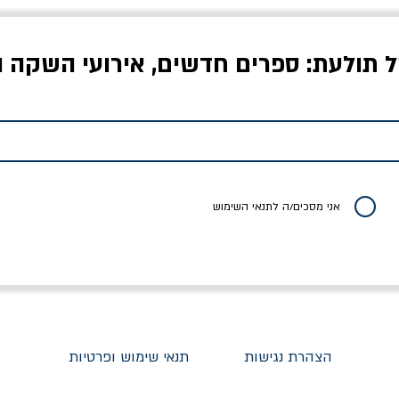
ל תולעת: ספרים חדשים, אירועי השקה ו
אויבים של חירות /
איך בעצם מלמדים עיצוב?
יוליסס / ג'ימס ג'וי
ישעיה ברלין
/ עריכה: מירב שמי פרץ
מחיר
מחיר
מחיר
אני מסכים/ה לתנאי השימוש
הצהרת נגישות
תנאי שימוש ופרטיות