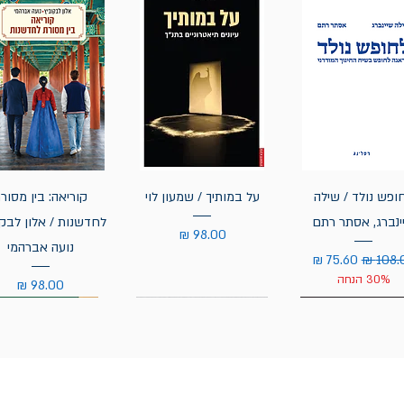
ופש נולד / שילה
על במותיך / שמעון לוי
קוריאה: בין מסור
ינברג, אסתר רתם
לחדשנות / אלון לבקו
מחיר
נועה אברהמי
ר רגיל
מחיר מבצע
30% הנחה
מחיר