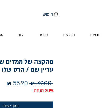
חיפוש
חדשים
מבצעים
פרוזה
עיון
ספ
מהקצה של ממדים שא
עדיין שם / הדס שלו
מחיר
מחי
 ‏69.00 ‏₪ 
רגיל
מב
20% הנחה
הוסף לעגלה