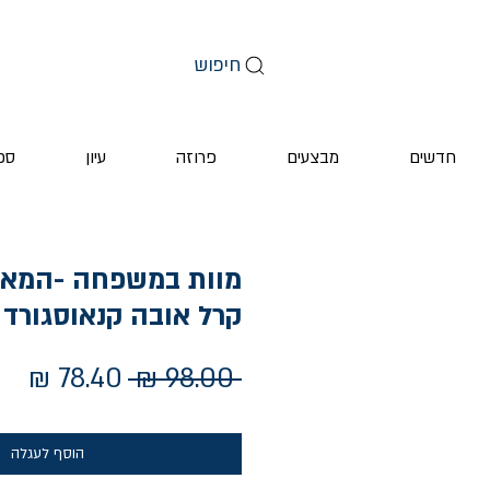
חיפוש
חדשים
מבצעים
פרוזה
עיון
ספ
קרל אובה קנאוסגורד
מחיר
מחי
 ‏98.00 ‏₪ 
רגיל
מב
הוסף לעגלה