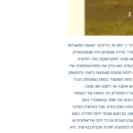
"אינטנסיבי ושופע חיות. מרתק לכל אורכו. פשוט מעולה." ג´יימס ווד, ניו־יורקר "מעשה התאבדות 
ספרותי", כך כינה קרל אובה קנאוסגורד את "המאבק שלי", סדרה אוטוביוגרפית מונומנטאלית, 
שמתוכה מתבונן המחבר על חייו ועל חיי הקרובים לו כמו מבעד למיקרוסקופ בעל רזולוציה 
גבוהה. חף מכל סנטימנטליות וחופשי מכבלי צנזורה עצמית, הוא בודק את הפסיכופתולוגיה של 
הרגעים היומיומיים, הסתמיים, הקטנים והגדולים, ומנסה לנסח מתוכם משמעות כלשהי ולהתעמק 
בשאלת השאלות: "מה יתרון לאדם בכל עמלו שיעמול תחת השמש?" במוות במשפחה, הכרך 
הראשון בסדרה, קנאוסגורד כותב על התבגרותו בצל אם אהובה אך רחוקה ואב מנוכר, 
שנישואיהם מתפרקים; על יחסיו עם אחיו הגדול ועם חבריו הספורים; על נישואיו ועל רגשותיו 
המעורבים בנוגע להורות שלו; על התדרדרות אביו לאלכוהול ועל מותו. קנאוסגורד כותב 
בנורווגית סיפור אוניברסאלי על המאבק, קטן כגדול, שכולנו חווים בחיינו. אבל בנורווגיה הפרטי 
הוא פרטי וחשיפת הקרביים המשפחתיים היא בגדר טאבו. גם השם שבחר לתת לסדרה, כשם 
שמו הידוע לשמצה של הספר שכתב היטלר (למרות שבין השניים אין כל זיקה אידיאולוגית או 
אחרת), ליבתה את הפרובוקציה. בן־לילה הפכה הסדרה לסנסציה חסרת תקדים בנורווגיה. היא 