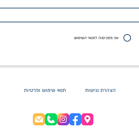
לדי המחר / ברטולט
שישה אויבים של חירות /
איך בעצם מלמדים עי
ברכט
ישעיה ברלין
/ עריכה: מירב שמי 
יר רגיל
מחיר מבצע
מחיר
מחיר
20% הנחה
אני מסכים/ה לתנאי השימוש
הצהרת נגישות
תנאי שימוש ופרטיות
שעות פתיחה: