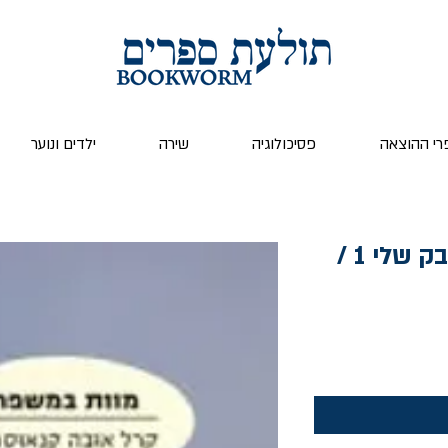
רי ההוצאה
פסיכולוגיה
שירה
ילדים ונוער
מוות במשפחה -המאבק שלי 1 /
ר
צע