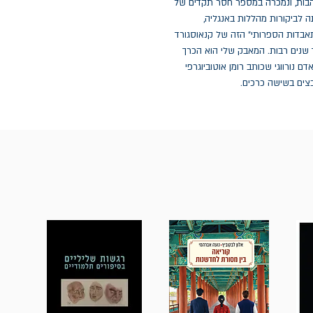
עוררה פולמוס בכל כלי התקשורת, קצרה ביקורות נלהבות, ונמכרה במספר חסר תקדים של 
חצי מיליון עותקים. הסדרה תורגמה לשפות רבות וזכתה לביקורות מהללות באנגליה, 
ארצות־הברית, איטליה וספרד. כך קרה ש"מעשה ההתאבדות הספרותי" הזה של קנאוסגורד 
הבטיח את מקומה של הסדרה על מדף הספרים לעוד שנים רבות. המאבק שלי הוא הכרך 
הראשון (שעומד בהחלט בפני עצמו), מתוך סדרה על אדם נורווגי שכותב רומן אוטוביוגרפי 