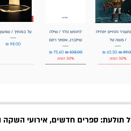
תעורר והחיים יתחילו
לחופש נולד / שילה
על במותיך / שמעון 
/ משה טל
שיינברג, אסתר רתם
מחיר
יר רגיל
מחיר מבצע
מחיר רגיל
מחיר מבצע
30% הנחה
30% הנחה
ל תולעת: ספרים חדשים, אירועי השקה ו