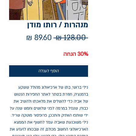
מנהרות / רותו מודן
מחיר
מחיר
 ‏128.00 ‏₪ 
רגיל
מבצע
30% הנחה
הוסף לעגלה
נילי ברושי, בִתּו של ארכיאולוג מהולל ששקע
בדמנציה, חוזרת בסתר לאתר החפירות הנטוש
של אביה כדי להשלים את מלאכתו ולהשיב את
כבודו, שנגזל במרמה לפני שלושים וחמש שנה על
ידי שותפו הוותיק והתככן, פרופסור מוטקה שריד.
נילי משוכנעת שאביה עמד לחשוף את הממצא
הארכיאולוגי החשוב מכולם, זה שבכוחו לזעזע את