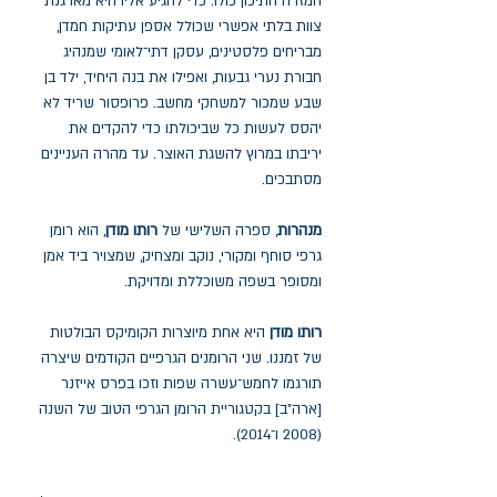
המזרח התיכון כולו. כדי להגיע אליו היא מארגנת
צוות בלתי אפשרי שכולל אספן עתיקות חמדן,
מבריחים פלסטינים, עסקן דתי־לאומי שמנהיג
חבורת נערי גבעות, ואפילו את בנה היחיד, ילד בן
שבע שמכור למשחקי מחשב. פרופסור שריד לא
יהסס לעשות כל שביכולתו כדי להקדים את
יריבתו במרוץ להשגת האוצר. עד מהרה העניינים
מסתבכים.
מנהרות
, ספרה השלישי של
רותו מודן
, הוא רומן
גרפי סוחף ומקורי, נוקב ומצחיק, שמצויר ביד אמן
ומסופר בשפה משוכללת ומדויקת.
רותו מודן
היא אחת מיוצרות הקומיקס הבולטות
של זמננו. שני הרומנים הגרפיים הקודמים שיצרה
תורגמו לחמש־עשרה שפות וזכו בפרס אייזנר
[ארה"ב] בקטגוריית הרומן הגרפי הטוב של השנה
(2008 ו־2014).