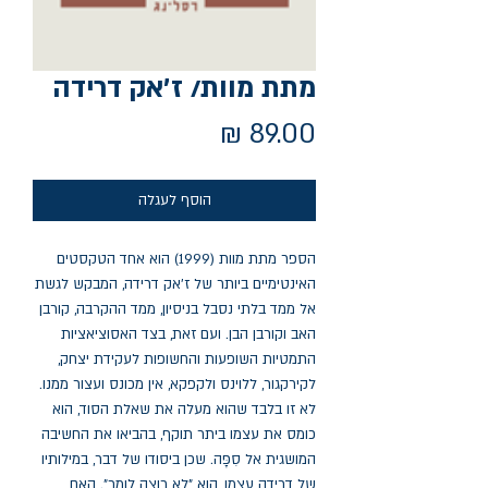
מתת מוות/ ז׳אק דרידה
מחיר
הוסף לעגלה
הספר מתת מוות (1999) הוא אחד הטקסטים 
האינטימיים ביותר של ז'אק דרידה, המבקש לגשת 
אל ממד בלתי נסבל בניסיון, ממד ההקרבה, קורבן 
האב וקורבן הבן. ועם זאת, בצד האסוציאציות 
התמטיות השופעות והחשופות לעקידת יצחק, 
לקירקגור, ללוינס ולקפקא, אין מכונס ועצור ממנו. 
לא זו בלבד שהוא מעלה את שאלת הסוד, הוא 
כומס את עצמו ביתר תוקף, בהביאו את החשיבה 
המושגית אל סִפָּה. שכן ביסודו של דבר, במילותיו 
של דרידה עצמו, הוא "לא רוצה לומר". האם 