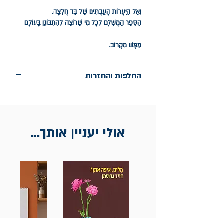
וְאֶל הַיְּעָרוֹת הָעֲבֻתִּים שֶׁל בַּד חֻלְצָה.
הַסֵּפֶר הַמֻּשְׁלָם לְכָל מִי שֶׁרוֹצֶה לְהִתְבּוֹנֵן בָּעוֹלָם
מַמָּשׁ מִקָּרוֹב.
החלפות והחזרות
החלפות בתוך חודש ימים מיום הקניה בחנות
הדגל- כיכר רבין 9 ת"א
אין החזרות
אולי יעניין אותך...