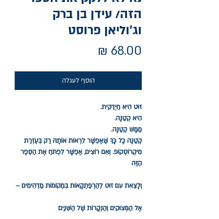
הזה/ עידן בן ברק
וג'וליאן פרוסט
Price
68.00 ₪
הוסף לעגלה
זוּט הִיא חַיְדַּקִּית.
הִיא קְטַנָּה.
מַמָּשׁ קְטַנָּה.
קְטַנָּה כָּל כָּךְ שֶׁאֶפְשָׁר לִרְאוֹת אוֹתָהּ רַק בְּעֶזְרַת
מִיקְרוֹסְקוֹפּ. וְאִם רוֹצִים, אֶפְשָׁר לִפְתֹּחַ אֶת הַסֵּפֶר
הַזֶּה
וְלָצֵאת עִם זוּט לְהַרְפַּתְקָאוֹת בִּמְקוֹמוֹת מַדְהִימִים –
אֶל הַמְּצוּקִים וְהַנְּקָרוֹת שֶׁל הַשִּׁנַּיִם