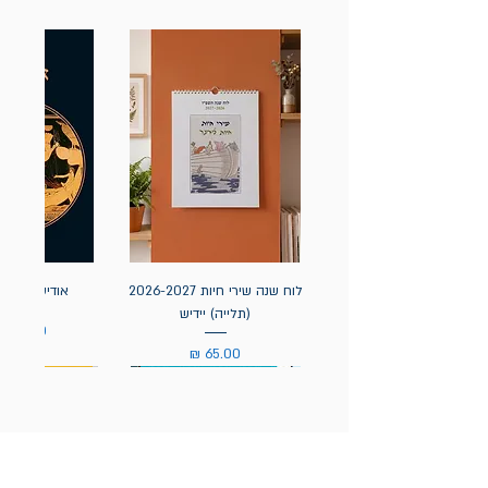
לוח שנה שירי חיות 2026-2027
אודיסאה / ה
(תלייה) יידיש
מחיר
מחיר