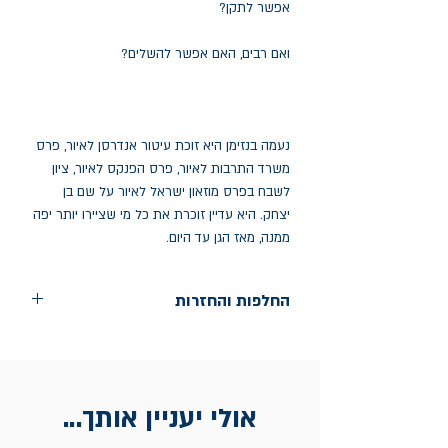
אפשר לתקן?
ואם רבים, האם אפשר להשלים?
נעמה בנזימן היא זוכת עיטור אנדרסן לאיור, פרס
משרד התרבות לאיור, פרס הפנקס לאיור, ציון
לשבח בפרס מוזאון ישראל לאיור על שם בן
יצחק. היא עדיין זוכרת את כל מי שציירו יותר יפה
ממנה, מאז הגן עד היום.
החלפות והחזרות
החלפות בתוך חודש ימים מיום הקניה בחנות
הדגל- כיכר רבין 9 ת"א
אין החזרות
אולי יעניין אותך...