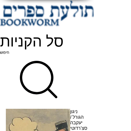
סל הקניות
חיפוש
ניגון
הגורל /
יעקבה
סצ'רדוטי