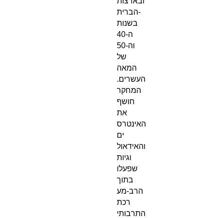
ובארצות
-הברית
בשנות
ה-40
וה-50
של
המאה
העשרים.
המחקר
חושף
את
האינטרס
ים
והאידאול
וגיות
שפעלו
בתוך
הרב-מע
רכת
התרבותי