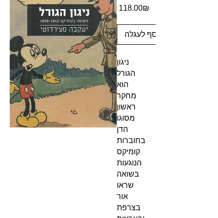
מחיר
‏118.00 ‏₪
הוסף לעגלה
ניגון
הגורל
הוא
מחקר
ראשון
מסוגו
הדן
בחוברות
קומיקס
הנוגעות
בשואה
שראו
אור
בצרפת