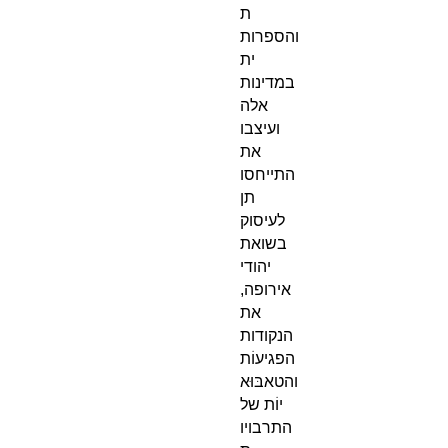
ת
והספרות
ית
במדינות
אלה
ועיצבו
את
התייחסו
תן
לעיסוק
בשואת
יהודי
אירופה,
את
הנקודות
הפגיעוֹת
והטאבּוּא
יוֹת של
התרבויו