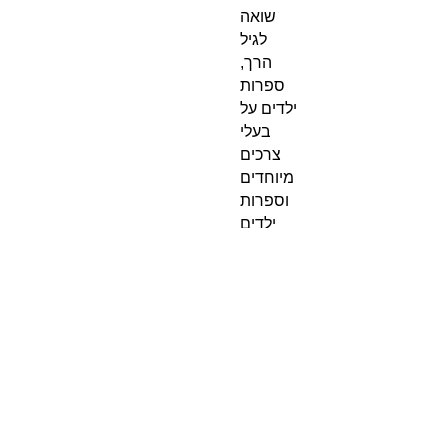
שואה
לגיל
הרך,
ספרות
ילדים על
בעלי
צרכים
מיוחדים
וספרות
ילדים
להט"בית
. במהלך
שנות
שהותה
בארצות-
הברית
לימדה
ספרות
באוניבר