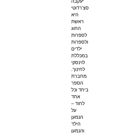
יעקבה
סצ'רדוטי
היא
ראשת
החוג
לספרות
ולספרות
ילדים
במכללת
לוינסקי
לחינוך.
מחברת
הספר
ביחד וכל
אחד
לחוד –
על
הנמען
הילד
והנמען