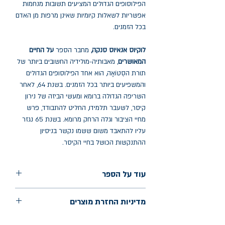
הפילוסופים הגדולים המציעים תשובות מנחמות
אפשריות לשאלות קיומיות שאינן מרפות מן האדם
בכל הזמנים.
לוקיוס אנאיוס סנקה,
מחבר הספר
על החיים
המאושרים
, מאבותיה-מולידיה החשובים ביותר של
תורת הסְטוֹאָה, הוא אחד הפילוסופים הגדולים
והמשפיעים ביותר בכל הזמנים. בשנת 64, לאחר
השריפה הגדולה ברומא ומעשי הביזה של נירון
קיסר, לשעבר תלמידו, החליט להתבודד, פרש
מחיי הציבור וגלה הרחק מרומא. בשנת 65 נגזר
עליו להתאבד משום ששמו נקשר בניסיון
ההתנקשות הכושל בחיי הקיסר.
עוד על הספר
הוצאה: נהר ספרים
מדיניות החזרת מוצרים
שנת הוצאה: 2010
עמודים: 174
החלפות יתאפשרו בתוך חודש מיום הקנייה