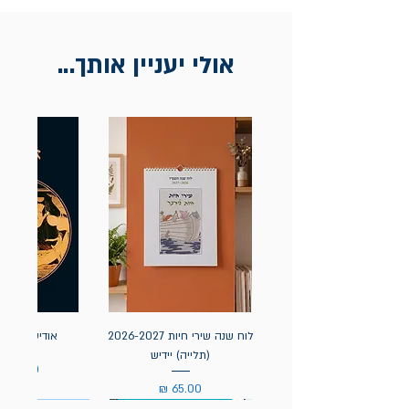
בכתובת מלכי ישראל 9, תל אביב. יש
להציג חשבונית / מייל אסמכתא בלבד.
אולי יעניין אותך...
לוח שנה שירי חיות 2026-2027
אודיסאה / ה
(תלייה) יידיש
מחיר
מחיר