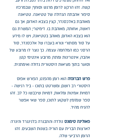
ואל הדוחק מצטרפים דלות בלתי נסבלת ורעב
קשה. זהו הרקע לרומן מרגש וסוחף, שבמרכזו
סיפור אהבתה הגדולה של טטיאנה. טטיאנה
מאוהבת באלכסנדר, קצין בצבא האדום, אך גם
דאשה, אחותה, מאוהבת בו. דימיטרי, המשרת גם
הוא בצבא האדום, מאוהב בטטיאנה, ויש לו מידע
על סוד מסתורי ונורא בעברו של אלכסנדר, סוד
הרסני כמו המלחמה עצמה. כך נוצר לו מרובע של
אהבה, אינטריגות ומתח, מרובע אינטימי קטן
וסוער בתוך מציאות היסטורית גדולה ואימתנית.
פרש הברונזה
הוא רומן מהפנט, הפורש אפוס
היסטורי רב רושם, ומשרטט בתוכו - ביד רגישה -
דמויות אמינות ומלאות, דמויות שיכבשו כל לב. זהו
ספר שמזמין לשקוע לתוכו, ספר שאי אפשר
להניח מהיד.
פאולינה סימונס
נולדה והתבגרה בלנינגרד והיגרה
לארצות הברית עם הוריה בשנות השבעים. זהו
הרומן הרביעי שלה.