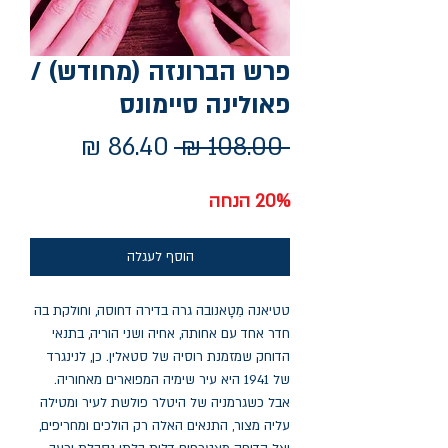
פרש הברונזה (מחודש) /
פאולינה סיימונס
מחיר
מחיר
 ‏108.00 ‏₪ 
רגיל
מבצע
20% הנחה
הוסף לעגלה
טטיאנה מֵטָאנובה גרה בדירה דחוסה, וחולקת בה
חדר אחד עם אחותה, אחיה ושני הוריה, בתנאי
הדוחק שמזמנת רוסיה של סטאלין. כן, לנינגרד
של 1941 היא עיר שימיה המפוארים מאחוריה.
אבל כשגרמניה של היטלר פולשת לעיר ומטילה
עליה מצור, התנאים האלה רק הולכים ומחריפים,