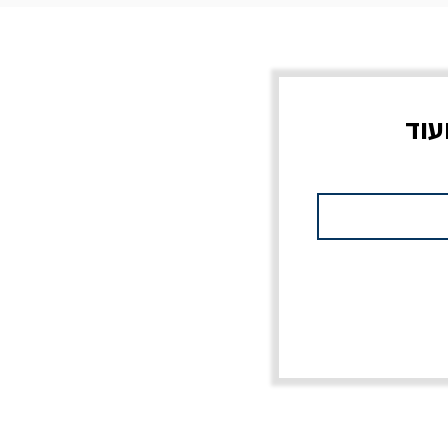
עוד
צוב?
יוליסס / ג'ימס ג'ויס
מלכוד 23 או כל שם
פרץ
מחורבן אחר / ורסנו
מחיר
מחיר רגיל
מחיר מבצע
20% הנחה