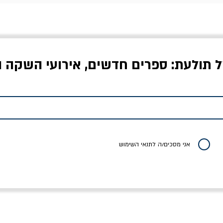
ל תולעת: ספרים חדשים, אירועי השקה ו
לדי המחר / ברטולט
שישה אויבים של חירות /
איך בעצם מלמדים עי
ברכט
ישעיה ברלין
/ עריכה: מירב שמי 
יר רגיל
מחיר מבצע
מחיר
מחיר
20% הנחה
אני מסכים/ה לתנאי השימוש