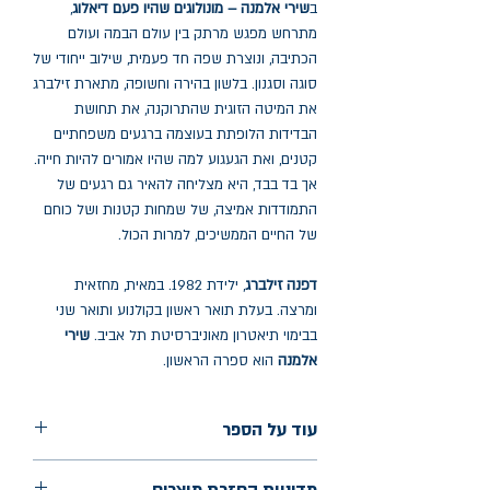
ב
שירי אלמנה – מונולוגים שהיו פעם דיאלוג
,
מתרחש מפגש מרתק בין עולם הבמה ועולם
הכתיבה, ונוצרת שפה חד פעמית, שילוב ייחודי של
סוגה וסגנון. בלשון בהירה וחשופה, מתארת זילברג
את המיטה הזוגית שהתרוקנה, את תחושת
הבדידות הלופתת בעוצמה ברגעים משפחתיים
קטנים, ואת הגעגוע למה שהיו אמורים להיות חייה.
אך בד בבד, היא מצליחה להאיר גם רגעים של
התמודדות אמיצה, של שמחות קטנות ושל כוחם
של החיים הממשיכים, למרות הכול.
דפנה זילברג
, ילידת 1982. במאית, מחזאית
ומרצה. בעלת תואר ראשון בקולנוע ותואר שני
בבימוי תיאטרון מאוניברסיטת תל אביב.
שירי
אלמנה
הוא ספרה הראשון.
עוד על הספר
הוצאה: לוקוס