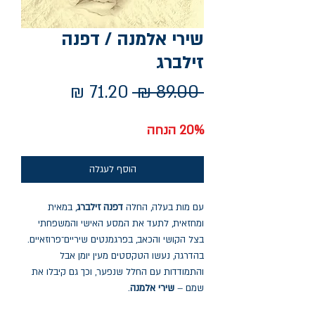
שירי אלמנה / דפנה
זילברג
מחיר
מחיר
 ‏89.00 ‏₪ 
רגיל
מבצע
20% הנחה
הוסף לעגלה
עם מות בעלה, החלה
דפנה זילברג
, במאית
ומחזאית, לתעד את המסע האישי והמשפחתי
בצל הקושי והכאב, בפרגמנטים שיריים־פרוזאיים.
בהדרגה, נעשו הטקסטים מעין יומן אבל
והתמודדות עם החלל שנפער, וכך גם קיבלו את
שמם –
שירי אלמנה
.