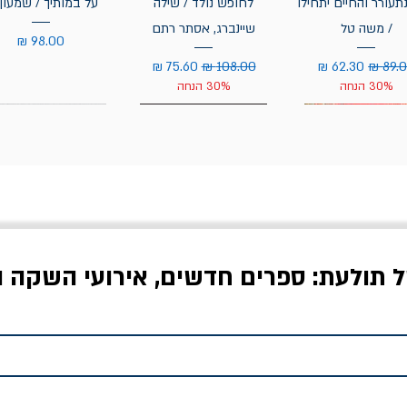
תעורר והחיים יתחילו
לחופש נולד / שילה
על במותיך / שמעון 
/ משה טל
שיינברג, אסתר רתם
מחיר
יר רגיל
מחיר מבצע
מחיר רגיל
מחיר מבצע
30% הנחה
30% הנחה
ל תולעת: ספרים חדשים, אירועי השקה ו
לדי המחר / ברטולט
שישה אויבים של חירות /
איך בעצם מלמדים עי
ברכט
ישעיה ברלין
/ עריכה: מירב שמי 
יר רגיל
מחיר מבצע
מחיר
מחיר
20% הנחה