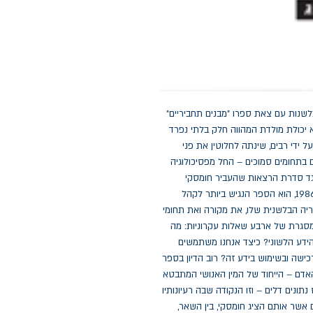
נועם חומסקי, בלשן ופילוסוף, חולל מהפכה בתחום הבלשנות עם צאת ספרו "מבנים תחביריים" 
בסוף שנות ה-50. בספר זה טען חומסקי שהשפה היא יכולת מולדת המהווה חלק בלתי נפרד 
ממבנה המוח האנושי. גישתו המהפכנית, אשר אומצה על ידי רבים, שינתה לחלוטין את פני 
הבלשנות התיאורטית, והשפעתה הרבה ניכרת גם היום בתחומים סמוכים – החל מפסיכולוגיה 
ועד למדעי המחשב. שפה ושאלות על הידע, אשר מאגד סדרת הרצאות שהעביר חומסקי 
באוניברסיטת מרכז אמריקה אשר במנאגואה בשנת  1986, הוא הספר הנגיש ביותר לקהל 
הרחב שכתב חומסקי, ובו הוא מסביר את עיקרי התיאוריה הבלשנית שלו, את מקורה ואת תחומי 
העניין של ענף מחקרי זה. הוא תוחם את ההרצאות במסגרת של ארבע שאלות עקרוניות: מה 
אנו עושים כשאנו מדברים ומבינים שפה? כיצד נרכש הידע הלשוני? כיצד אנחנו משתמשים 
בידע זה? מהם המנגנונים הפיזיים המעורבים בייצוג, ברכישה ובשימוש בידע זה? רוב הדיון בספר 
נסב על תפיסתו של חומסקי את הטבע הבסיסי של האדם – הייחוד של המין האנושי המתבטא 
ביכולת להפיק שפה עשירה, בהירה ומורכבת על בסיס נתונים דלים – וזו הנקודה שבה רעיונותיו 
של חומסקי ביחס לשפה משיקים לרעיונותיו הפוליטיים אשר אותם הציג חומסקי, בין השאר, 