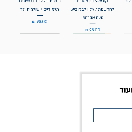
לוי
קוריאה: בין מסורת
רגשות שליליים בסיפורים
לחדשנות / אלון לבקוביץ,
תלמודיים / שולמית ולר
נועה אברהמי
מחיר
מחיר
עוד
צוב?
יוליסס / ג'ימס ג'ויס
מלכוד 23 או כל שם
פרץ
מחורבן אחר / ורסנו
מחיר
מחיר רגיל
מחיר מבצע
20% הנחה