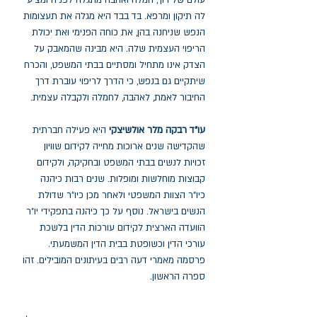
עולם של רוך, חמלה ואהבה מתגלה לפניה ומציע
לה תיקון ומרפא. בד בבד היא מגלה את תעצומות
הנפש שניחנה בהן, את כוחה הפנימי ואת יכולת
הריפוי העצמית שלה. היא מבינה שהמאבק על
הצדק אינו מתחיל ומסתיים בבתי המשפט, והכרח
שיתקיים גם בנפש, כי הדרך לריפוי עוברת דרך
החיבור לאמת, לאהבה, לחמלה ולקבלה עצמית.
עו"ד רבקה מלר אולשיצקי
היא פעילה חברתית
שהקדישה שנים ארוכות מחייה לקידום שוויון
זכויות לנשים בבתי המשפט ובחקיקה, ולקידום
קבוצות מוחלשות ומופלות. שנים רבות כיהנה
כיו"ר הצוות המשפטי ולאחר מכן כיו"ר שדולת
הנשים בישראל. נוסף על כך כיהנה בתפקידי יו"ר
הוועדה הארצית לקידום עורכות הדין בלשכת
עורכי הדין וכשופטת בבית הדין המשמעתי.
פרסמה מאמרי דעה רבים בעיתונים המובילים. זהו
ספרה הראשון.