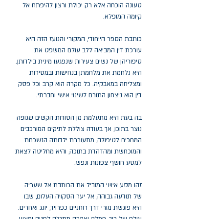
טעונה הוכחה אלא רק יכולת ורצון להיפתח אל
קיומה המופלא.
כותבת הספר הייחודי, המקורי והנועז הזה היא
עורכת דין המביאה ללב עולם המשפט את
סיפוריהן של נשים צעירות שנפגעו מינית בילדותן.
היא נלחמת את מלחמתן בנחישות ובמסירות
ומצליחה במאבקיה. כל מקרה הוא קרב וכל פסק
דין הוא ניצחון התורם לשינוי אישי וחברתי.
בה בעת היא מתעלמת מן הסודות הקשים שגופה
נוצר בתוכו, אך בעודה צוללת לתיקים המורכבים
המחכים לטיפולה, מתעוררת ילדותה הנשכחת
והמוכחשת ומהדהדת בתוכה, והיא מחליטה לצאת
למסע חושף צפונות ונפש.
זהו מסע אישי המוביל את הכותבת אל שעריה
של תודעה גבוהה, אל יער הסקויה העלום, שבו
היא פוגשת מורי דרך רוחניים כפרויד, יונג ואחרים.