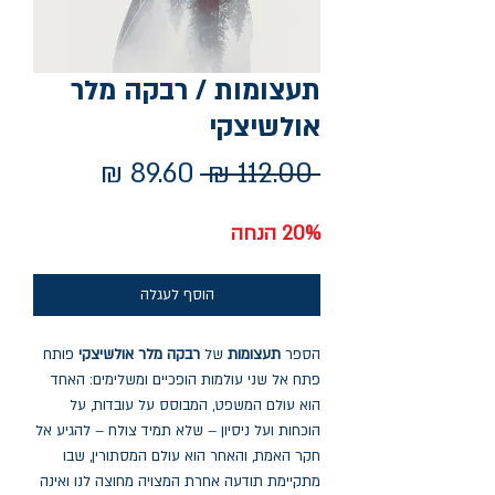
תעצומות / רבקה מלר
אולשיצקי
מחיר
מחיר
 ‏112.00 ‏₪ 
רגיל
מבצע
20% הנחה
הוסף לעגלה
הספר
תעצומות
של
רבקה מלר אולשיצקי
פותח
פתח אל שני עולמות הופכיים ומשלימים: האחד
הוא עולם המשפט, המבוסס על עובדות, על
הוכחות ועל ניסיון – שלא תמיד צולח – להגיע אל
חקר האמת, והאחר הוא עולם המסתורין, שבו
מתקיימת תודעה אחרת המצויה מחוצה לנו ואינה