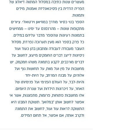
מעשרים שנות כתיבה במסלול המתווה דיאלוג של
הפריה הדדית בין פסיכואנליזה ואמנות, מילים
ותמונות.
הספר בנוי כסיור מודרך במוזיאון וירטואלי. ציורים
מתקופות שונות – מהרנסנס עד ימינו – ממחישים
בתמונות רעיונות שהספר מדבר עליהם במילים.
כל פרק בספר הוא מעין תערוכה נפרדת, מסלול
העובר מעבודה לעבודה ומתבונן בהן כעוד ועוד
ניסיונות לייצג דברים החומקים מייצוג, לחשוב על
דברים מורכבים, לקבע בתמונה משהו חמקמק. יש
מחשבות על מין ועל מוות, על תחושות גוף ועל
אלוהים, על מבנה המרחב, על היות-יחד
והיות-לבד, על העולם הפנימי ועל פנימיותו של
האחר, על זיכרונות הילדות ועל שגרת היומיום.
אלו מחשבות פתוחות, פרומות, מתפוגגות, אשר אי
אפשר לחשוב אותן "במלואן". תשוקת המבט היא
התשוקה לראות עוד ועוד, לחשוב את התמונה
ולקרב אותה, אם אפשר, אל תחום המילים.