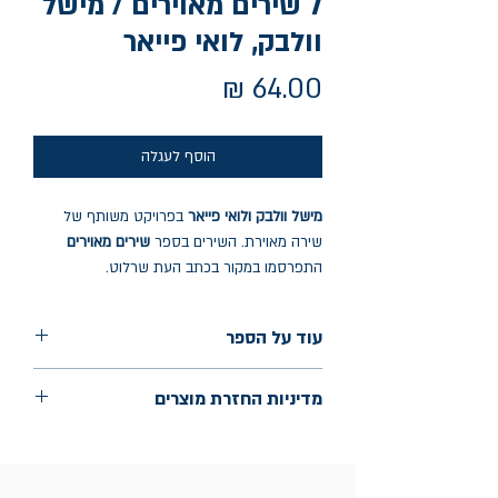
7 שירים מאוירים / מישל
וולבק, לואי פייאר
מחיר
הוסף לעגלה
מישל וולבק ולואי פייאר
בפרויקט משותף של
שירה מאוירת. השירים בספר
שירים מאוירים
התפרסמו במקור בכתב העת שרלוט.
עוד על הספר
הוצאה: בבל
מדיניות החזרת מוצרים
שנת הוצאה: 2025
עמודים: 15
החלפות יתאפשרו בתוך חודש מיום הקנייה
בכתובת מלכי ישראל 9, תל אביב. יש
להציג חשבונית / מייל אסמכתא בלבד.