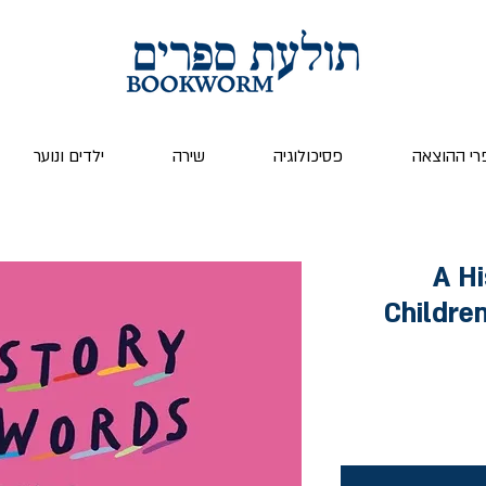
רי ההוצאה
פסיכולוגיה
שירה
ילדים ונוער
A H
Childre