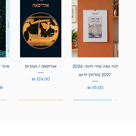
לוח שנה שירי חיות 2026-
אודיסאה / הומרוס
מחר נ
2027 (תלייה) יידיש
מחיר
מחיר
מח