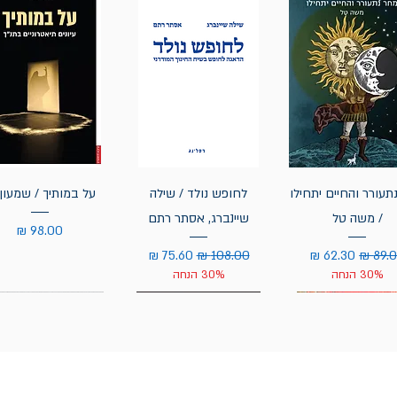
תעורר והחיים יתחילו
לחופש נולד / שילה
על במותיך / שמעון 
/ משה טל
שיינברג, אסתר רתם
מחיר
יר רגיל
מחיר מבצע
מחיר רגיל
מחיר מבצע
30% הנחה
30% הנחה