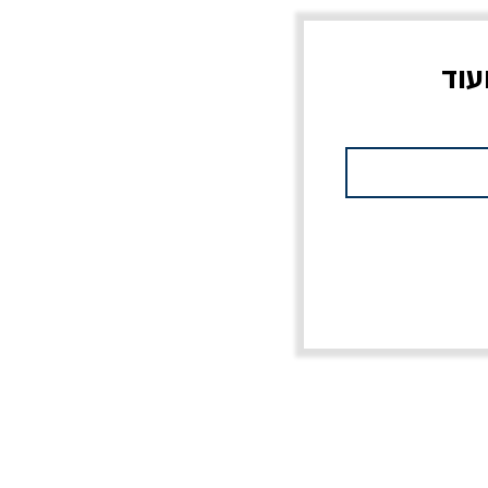
עוד
צוב?
יוליסס / ג'ימס ג'ויס
מלכוד 23 או כל שם
פרץ
מחורבן אחר / ורסנו
מחיר
מחיר רגיל
מחיר מבצע
20% הנחה