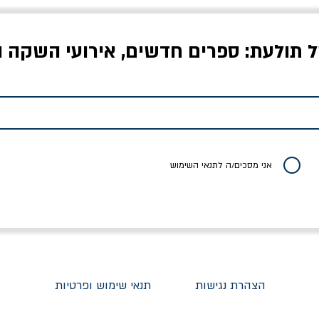
ל תולעת: ספרים חדשים, אירועי השקה ו
לדי המחר / ברטולט
שישה אויבים של חירות /
איך בעצם מלמדים עי
ברכט
ישעיה ברלין
/ עריכה: מירב שמי 
יר רגיל
מחיר מבצע
מחיר
מחיר
20% הנחה
אני מסכים/ה לתנאי השימוש
הצהרת נגישות
תנאי שימוש ופרטיות