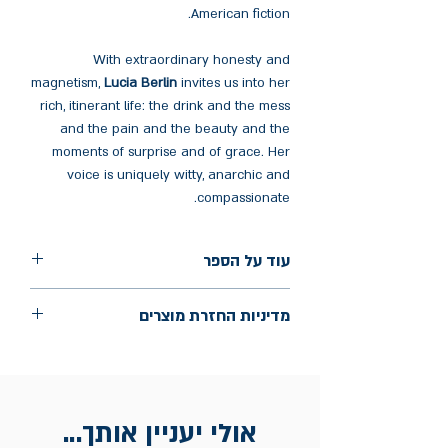
American fiction.
With extraordinary honesty and
magnetism,
Lucia Berlin
invites us into her
rich, itinerant life: the drink and the mess
and the pain and the beauty and the
moments of surprise and of grace. Her
voice is uniquely witty, anarchic and
compassionate.
עוד על הספר
הוצאה: Picador
מדיניות החזרת מוצרים
שנת הוצאה: 2016
עמודים: 432
החלפות יתאפשרו בתוך חודש מיום הקנייה
בכתובת מלכי ישראל 9, תל אביב. יש
להציג חשבונית / מייל אסמכתא בלבד.
אולי יעניין אותך...