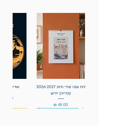
לוח שנה שירי חיות 2026-2027
אודיסאה / ה
(תלייה) יידיש
מחיר
מחיר