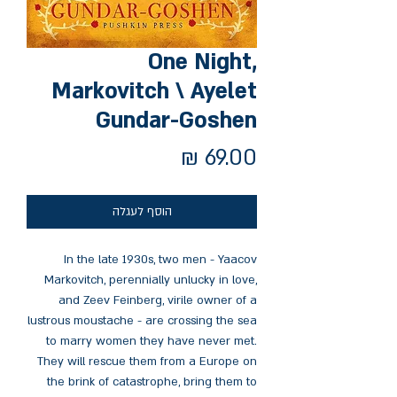
One Night,
Markovitch \ Ayelet
Gundar-Goshen
מחיר
הוסף לעגלה
In the late 1930s, two men - Yaacov
Markovitch, perennially unlucky in love,
and Zeev Feinberg, virile owner of a
lustrous moustache - are crossing the sea
to marry women they have never met.
They will rescue them from a Europe on
the brink of catastrophe, bring them to