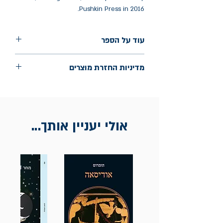
Pushkin Press in 2016.
עוד על הספר
הוצאה: Pushkin Press
מדיניות החזרת מוצרים
שנת הוצאה: אוגוסט 2023
החלפות יתאפשרו בתוך חודש מיום הקנייה
בכתובת מלכי ישראל 9, תל אביב. יש
להציג חשבונית / מייל אסמכתא בלבד.
אולי יעניין אותך...