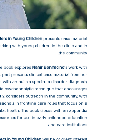
ers in Young Children
presents case material
rking with young children in the clinic and in
the community.
the book explores
Nahir Bonifacino
’s work with
t part presents clinical case material from her
n with an autism spectrum disorder diagnosis,
child psychoanalytic technique that encourages
t 2 considers outreach in the community, with
sionals in frontline care roles that focus on a
tal health. The book closes with an appendix
esources for use in early childhood education
and care institutions.
ers in Young Children
will be of great interest