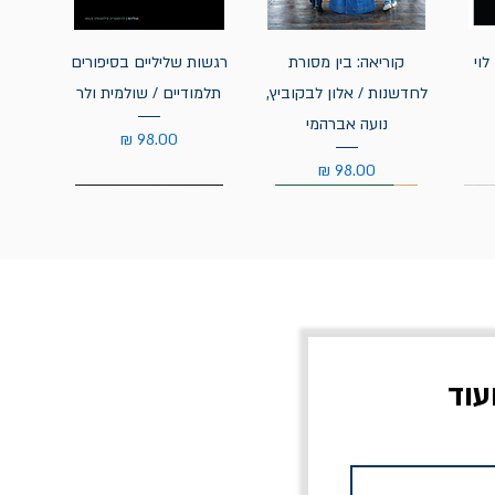
לוי
קוריאה: בין מסורת
רגשות שליליים בסיפורים
לחדשנות / אלון לבקוביץ,
תלמודיים / שולמית ולר
נועה אברהמי
מחיר
מחיר
עוד
צוב?
יוליסס / ג'ימס ג'ויס
מלכוד 23 או כל שם
פרץ
מחורבן אחר / ורסנו