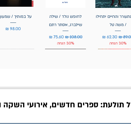
תעורר והחיים יתחילו
לחופש נולד / שילה
על במותיך / שמעון 
/ משה טל
שיינברג, אסתר רתם
מחיר
יר רגיל
מחיר מבצע
מחיר רגיל
מחיר מבצע
30% הנחה
30% הנחה
ל תולעת: ספרים חדשים, אירועי השקה ו
לדי המחר / ברטולט
שישה אויבים של חירות /
איך בעצם מלמדים עי
ברכט
ישעיה ברלין
/ עריכה: מירב שמי 