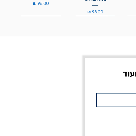
מחיר
מחיר
עוד
צוב?
יוליסס / ג'ימס ג'ויס
מלכוד 23 או כל שם
פרץ
מחורבן אחר / ורסנו
מחיר
מחיר רגיל
מחיר מבצע
20% הנחה