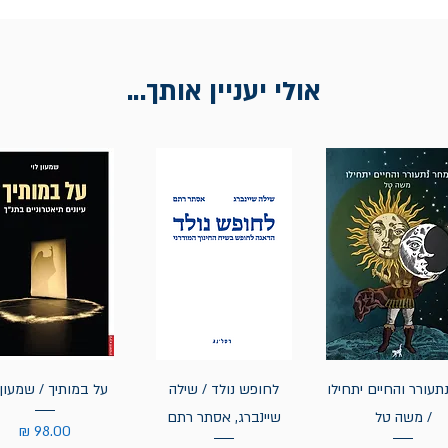
אולי יעניין אותך...
תעורר והחיים יתחילו
לחופש נולד / שילה
על במותיך / שמעון 
/ משה טל
שיינברג, אסתר רתם
מחיר