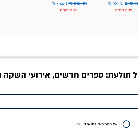
יר רגיל
מחיר מבצע
מחיר רגיל
מחיר מבצע
30% הנחה
30% הנחה
ל תולעת: ספרים חדשים, אירועי השקה ו
לדי המחר / ברטולט
שישה אויבים של חירות /
איך בעצם מלמדים עי
ברכט
ישעיה ברלין
/ עריכה: מירב שמי 
יר רגיל
מחיר מבצע
מחיר
מחיר
20% הנחה
אני מסכים/ה לתנאי השימוש