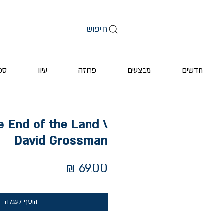
חיפוש
חדשים
מבצעים
פרוזה
עיון
ספ
e End of the Land \
David Grossman
מחיר
הוסף לעגלה